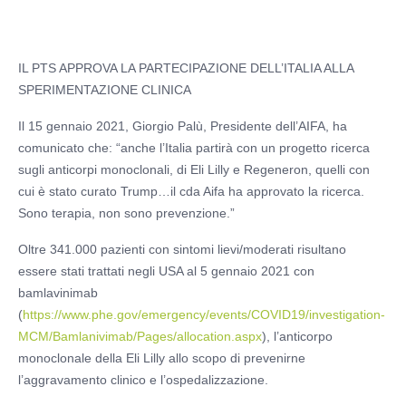
IL PTS APPROVA LA PARTECIPAZIONE DELL’ITALIA ALLA
SPERIMENTAZIONE CLINICA
Il 15 gennaio 2021, Giorgio Palù, Presidente dell’AIFA, ha
comunicato che: “anche l’Italia partirà con un progetto ricerca
sugli anticorpi monoclonali, di Eli Lilly e Regeneron, quelli con
cui è stato curato Trump…il cda Aifa ha approvato la ricerca.
Sono terapia, non sono prevenzione.”
Oltre 341.000 pazienti con sintomi lievi/moderati risultano
essere stati trattati negli USA al 5 gennaio 2021 con
bamlavinimab
(
https://www.phe.gov/emergency/events/COVID19/investigation-
MCM/Bamlanivimab/Pages/allocation.aspx
), l’anticorpo
monoclonale della Eli Lilly allo scopo di prevenirne
l’aggravamento clinico e l’ospedalizzazione.