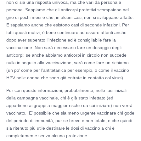
non ci sia una risposta univoca, ma che vari da persona a
persona. Sappiamo che gli anticorpi protettivi scompaiono nel
giro di pochi mesi e che, in alcuni casi, non si sviluppano affatto.
E sappiamo anche che esistono casi di seconde infezioni. Per
tutti questi motivi, è bene continuare ad essere attenti anche
dopo aver superato l’infezione ed è consigliabile fare la
vaccinazione. Non sarà necessario fare un dosaggio degli
anticorpi: se anche abbiamo anticorpi in circolo non succede
nulla in seguito alla vaccinazione, sarà come fare un richiamo
(un po’ come per l’antitetanica per esempio, o come il vaccino
HPV nelle donne che sono già entrate in contatto col virus).
Pur con queste informazioni, probabilmente, nelle fasi iniziali
della campagna vaccinale, chi è già stato infettato (ed
appartiene ai gruppi a maggior rischio da cui iniziare) non verrà
vaccinato. E’ possibile che sia meno urgente vaccinare chi gode
del periodo di immunità, pur se breve e non totale, e che quindi
sia ritenuto più utile destinare le dosi di vaccino a chi è
completamente senza alcuna protezione.