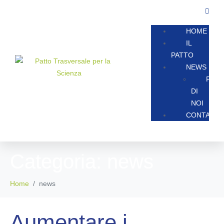
HOME
IL
PATTO
NEWS
PAR
DI
NOI
CONTATTA
Categoria:
news
Home
news
Aumentare i