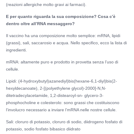
(reazioni allergiche molto gravi ai farmaci).
E per quanto riguarda la sua composizione? Cosa c’è
dentro oltre all’RNA messaggero?
Il vaccino ha una composizione molto semplice: mRNA, lipidi
(grassi), sali, saccarosio e acqua. Nello specifico, ecco la lista di
ingredienti.
mRNA: altamente puro e prodotto in provetta senza l’uso di
cellule.
Lipidi: (4-hydroxybutyl)azanediyl)bis(hexane-6,1-diyl)bis(2-
hexyldecanoate), 2-[(polyethylene glycol)-2000]-N,N-
ditetradecylacetamide, 1,2-distearoyl-sn- glycero-3-
phosphocholine e colesterolo: sono grassi che costituiscono
l’involucro necessario a inviare l’mRNA nelle nostre cellule.
Sali: cloruro di potassio, cloruro di sodio, diidrogeno fosfato di
potassio, sodio fosfato bibasico diidrato