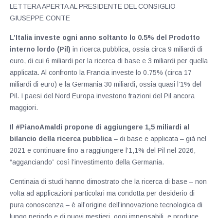
LETTERA APERTA AL PRESIDENTE DEL CONSIGLIO
GIUSEPPE CONTE
L’Italia investe ogni anno soltanto lo 0.5% del Prodotto
interno lordo (Pil)
in ricerca pubblica, ossia circa 9 miliardi di
euro, di cui 6 miliardi per la ricerca di base e 3 miliardi per quella
applicata. Al confronto la Francia investe lo 0.75% (circa 17
miliardi di euro) e la Germania 30 miliardi, ossia quasi l’1% del
Pil. I paesi del Nord Europa investono frazioni del Pil ancora
maggiori.
Il #PianoAmaldi propone di aggiungere 1,5 miliardi al
bilancio della ricerca pubblica
– di base e applicata – già nel
2021 e continuare fino a raggiungere l’1,1% del Pil nel 2026,
“agganciando” così l’investimento della Germania.
Centinaia di studi hanno dimostrato che la ricerca di base – non
volta ad applicazioni particolari ma condotta per desiderio di
pura conoscenza – è all’origine dell’innovazione tecnologica di
lungo periodo e di nuovi mestieri, oggi impensabili, e produce