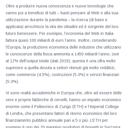
Oltre a produrre nuova conoscenza e nuove tecnologie che
vanno poi a beneficio di tutti – basti pensare al Web e alla sua
utilizzazione durante la pandemia – la ricerca (di base e
applicata) arricchisce la vita dei cittadini ed è sorgente del loro
futuro benessere. Per esempio, l’economia del Web in Italia
fattura quasi 100 miliardi di euro l’anno. Inoltre, considerando
l’Europa, la produzione economica delle industrie che utilizzano
le conoscenze della fisica ammonta a 1450 miliardi l’anno, cioè
al 12% dell’output totale (dati 2019); questa è una cifra molto
superiore a quella dovuta a settori ritenuti già molto redditizi,
come commercio (4.5%), costruzioni (5.3%) e servizi finanziari
(5.3%).
Vi sono realtà accademiche in Europa che, oltre ad essere delle
vere e proprie fabbriche di cervelli, hanno un impatto economico
enorme come il Politecnico di Zurigo (ETH) e l’Imperial College
di Londra, che presentano fattori di ritorno economico del loro
finanziamento pubblico annuale pari a 5 o più. L’ETH per
esempio è uno dei 20 maggiori produttori di brevetti in Svizzera