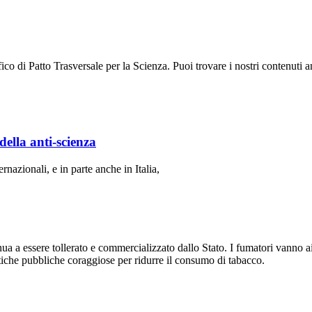
o di Patto Trasversale per la Scienza. Puoi trovare i nostri contenuti an
della anti-scienza
nazionali, e in parte anche in Italia,
a a essere tollerato e commercializzato dallo Stato. I fumatori vanno aiu
iche pubbliche coraggiose per ridurre il consumo di tabacco.