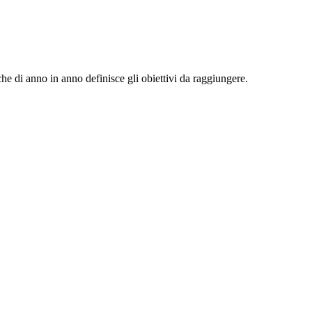
he di anno in anno definisce gli obiettivi da raggiungere.