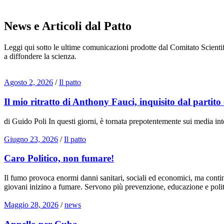
News e Articoli dal Patto
Leggi qui sotto le ultime comunicazioni prodotte dal Comitato Scientific
a diffondere la scienza.
Agosto 2, 2026
/
Il patto
Il mio ritratto di Anthony Fauci, inquisito dal partito 
di Guido Poli In questi giorni, è tornata prepotentemente sui media inter
Giugno 23, 2026
/
Il patto
Caro Politico, non fumare!
Il fumo provoca enormi danni sanitari, sociali ed economici, ma continu
giovani inizino a fumare. Servono più prevenzione, educazione e polit
Maggio 28, 2026
/
news