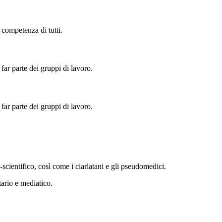
 competenza di tutti.
 far parte dei gruppi di lavoro.
 far parte dei gruppi di lavoro.
cientifico, così come i ciarlatani e gli pseudomedici.
tario e mediatico.