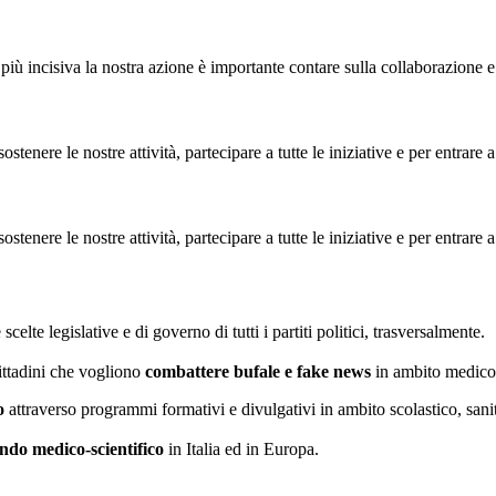
più incisiva la nostra azione è importante contare sulla collaborazione e
enere le nostre attività, partecipare a tutte le iniziative e per entrare a
enere le nostre attività, partecipare a tutte le iniziative e per entrare a
 scelte legislative e di governo di tutti i partiti politici, trasversalmente.
cittadini che vogliono
combattere bufale e fake news
in ambito medico-s
o
attraverso programmi formativi e divulgativi in ambito scolastico, sani
ndo medico-scientifico
in Italia ed in Europa.