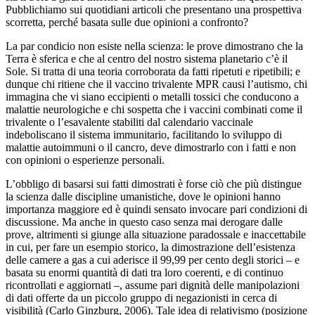
Pubblichiamo sui quotidiani articoli che presentano una prospettiva
scorretta, perché basata sulle due opinioni a confronto?
La par condicio non esiste nella scienza: le prove dimostrano che la
Terra è sferica e che al centro del nostro sistema planetario c’è il
Sole. Si tratta di una teoria corroborata da fatti ripetuti e ripetibili; e
dunque chi ritiene che il vaccino trivalente MPR causi l’autismo, chi
immagina che vi siano eccipienti o metalli tossici che conducono a
malattie neurologiche e chi sospetta che i vaccini combinati come il
trivalente o l’esavalente stabiliti dal calendario vaccinale
indeboliscano il sistema immunitario, facilitando lo sviluppo di
malattie autoimmuni o il cancro, deve dimostrarlo con i fatti e non
con opinioni o esperienze personali.
L’obbligo di basarsi sui fatti dimostrati è forse ciò che più distingue
la scienza dalle discipline umanistiche, dove le opinioni hanno
importanza maggiore ed è quindi sensato invocare pari condizioni di
discussione. Ma anche in questo caso senza mai derogare dalle
prove, altrimenti si giunge alla situazione paradossale e inaccettabile
in cui, per fare un esempio storico, la dimostrazione dell’esistenza
delle camere a gas a cui aderisce il 99,99 per cento degli storici – e
basata su enormi quantità di dati tra loro coerenti, e di continuo
ricontrollati e aggiornati –, assume pari dignità delle manipolazioni
di dati offerte da un piccolo gruppo di negazionisti in cerca di
visibilità (Carlo Ginzburg, 2006). Tale idea di relativismo (posizione