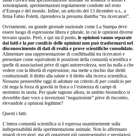
xenotrapianti, sperimentazioni regolarmente condotte nel resto
d’Europa e del mondo. Infine, un articolo del 13 dicembre u.s., a
firma Fabio Poletti, riprendeva la presunta diatriba “tra ricercatori”.
Ovviamente, un grande giornale nazionale come La Stampa deve
essere luogo di espressione libera e plurale, in cui le opinioni diverse
trovano spazio. Però, e qui sta il punto,
le opinioni vanno separate
dai fatti e la
par condicio
delle opinioni non può trasformarsi nel
disconoscimento di dati di realtà e prove scientifiche consolidate.
Alimentare una rappresentazione di conflittualità tra ricercatori e
presentare come equivalenti le posizioni della comunità scientifica e
quelle di associazioni prive di ogni autorevolezza, non ha nulla a che
vedere con la libertà di espressione, ma mette a rischio due diritti
costituzionali: il diritto alla salute e il diritto alla ricerca scientifica.
Nessuno penserebbe oggi di adottare un criterio di
par condicio
per
chi nega la forza di gravità in fisica o l’esistenza di campi di
sterminio in storia. Per quale ragione allora, in ambito biomedico si
dovrebbe dare voce a invenzioni “negazioniste” prive di riscontro,
elevandole a opinioni legittime?
Questi i fatti.
L’intera comunità scientifica si è espressa unanimemente sulla
indispensabilità della sperimentazione animale. Non lo affermano
singoli ricercatori, ma gli organismi più rappresentativi e prestigiosi.