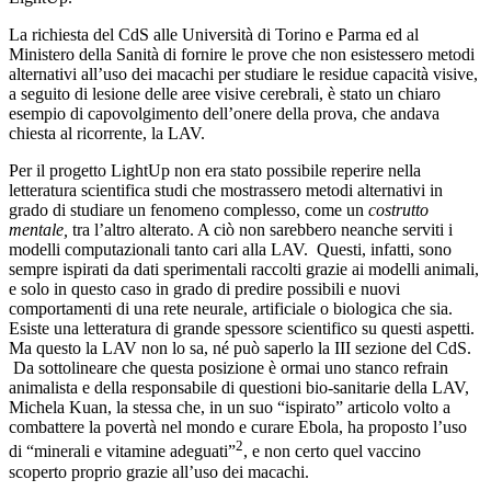
La richiesta del CdS alle Università di Torino e Parma ed al
Ministero della Sanità di fornire le prove che non esistessero metodi
alternativi all’uso dei macachi per studiare le residue capacità visive,
a seguito di lesione delle aree visive cerebrali, è stato un chiaro
esempio di capovolgimento dell’onere della prova, che andava
chiesta al ricorrente, la LAV.
Per il progetto LightUp non era stato possibile reperire nella
letteratura scientifica studi che mostrassero metodi alternativi in
grado di studiare un fenomeno complesso, come un
costrutto
mentale,
tra l’altro alterato. A ciò non sarebbero neanche serviti i
modelli computazionali tanto cari alla LAV. Questi, infatti, sono
sempre ispirati da dati sperimentali raccolti grazie ai modelli animali,
e solo in questo caso in grado di predire possibili e nuovi
comportamenti di una rete neurale, artificiale o biologica che sia.
Esiste una letteratura di grande spessore scientifico su questi aspetti.
Ma questo la LAV non lo sa, né può saperlo la III sezione del CdS.
Da sottolineare che questa posizione è ormai uno stanco refrain
animalista e della responsabile di questioni bio-sanitarie della LAV,
Michela Kuan, la stessa che, in un suo “ispirato” articolo volto a
combattere la povertà nel mondo e curare Ebola, ha proposto l’uso
2
di “minerali e vitamine adeguati”
, e non certo quel vaccino
scoperto proprio grazie all’uso dei macachi.