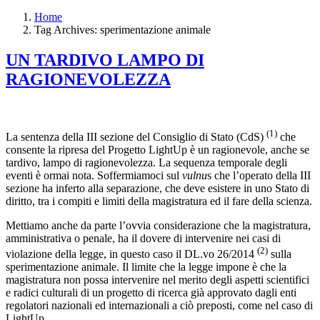
Home
Tag Archives: sperimentazione animale
UN TARDIVO LAMPO DI
RAGIONEVOLEZZA
(1)
La sentenza della III sezione del Consiglio di Stato (CdS)
che
consente la ripresa del Progetto LightUp è un ragionevole, anche se
tardivo, lampo di ragionevolezza. La sequenza temporale degli
eventi è ormai nota. Soffermiamoci sul
vulnu
s che l’operato della III
sezione ha inferto alla separazione, che deve esistere in uno Stato di
diritto, tra i compiti e limiti della magistratura ed il fare della scienza.
Mettiamo anche da parte l’ovvia considerazione che la magistratura,
amministrativa o penale, ha il dovere di intervenire nei casi di
(2)
violazione della legge, in questo caso il DL.vo 26/2014
sulla
sperimentazione animale. Il limite che la legge impone è che la
magistratura non possa intervenire nel merito degli aspetti scientifici
e radici culturali di un progetto di ricerca già approvato dagli enti
regolatori nazionali ed internazionali a ciò preposti, come nel caso di
LightUp.