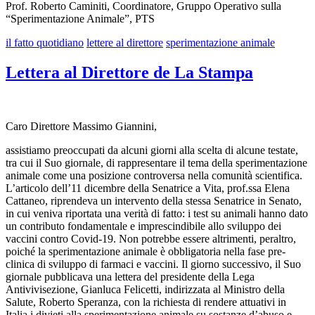
Prof. Roberto Caminiti, Coordinatore, Gruppo Operativo sulla
“Sperimentazione Animale”, PTS
il fatto quotidiano
lettere al direttore
sperimentazione animale
Lettera al Direttore de La Stampa
Caro Direttore Massimo Giannini,
assistiamo preoccupati da alcuni giorni alla scelta di alcune testate,
tra cui il Suo giornale, di rappresentare il tema della sperimentazione
animale come una posizione controversa nella comunità scientifica.
L’articolo dell’11 dicembre della Senatrice a Vita, prof.ssa Elena
Cattaneo, riprendeva un intervento della stessa Senatrice in Senato,
in cui veniva riportata una verità di fatto: i test su animali hanno dato
un contributo fondamentale e imprescindibile allo sviluppo dei
vaccini contro Covid-19. Non potrebbe essere altrimenti, peraltro,
poiché la sperimentazione animale è obbligatoria nella fase pre-
clinica di sviluppo di farmaci e vaccini. Il giorno successivo, il Suo
giornale pubblicava una lettera del presidente della Lega
Antivivisezione, Gianluca Felicetti, indirizzata al Ministro della
Salute, Roberto Speranza, con la richiesta di rendere attuativi in
Italia i divieti alla sperimentazione animale su sostanze d’abuso e