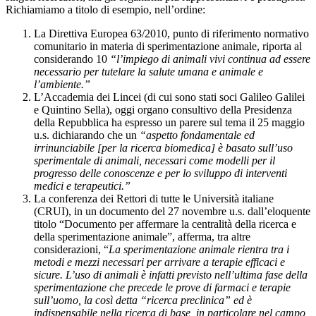
Richiamiamo a titolo di esempio, nell’ordine:
La Direttiva Europea 63/2010, punto di riferimento normativo
comunitario in materia di sperimentazione animale, riporta al
considerando 10
“l’impiego di animali vivi continua ad essere
necessario per tutelare la salute umana e animale e
l’ambiente.”
L’Accademia dei Lincei (di cui sono stati soci Galileo Galilei
e Quintino Sella), oggi organo consultivo della Presidenza
della Repubblica ha espresso un parere sul tema il 25 maggio
u.s. dichiarando che un
“aspetto fondamentale ed
irrinunciabile [per la ricerca biomedica] è basato sull’uso
sperimentale di animali, necessari come modelli per il
progresso delle conoscenze e per lo sviluppo di interventi
medici e terapeutici.”
La conferenza dei Rettori di tutte le Università italiane
(CRUI), in un documento del 27 novembre u.s. dall’eloquente
titolo “Documento per affermare la centralità della ricerca e
della sperimentazione animale”, afferma, tra altre
considerazioni, “
La sperimentazione animale rientra tra i
metodi e mezzi necessari per arrivare a terapie efficaci e
sicure. L’uso di animali è infatti previsto nell’ultima fase della
sperimentazione che precede le prove di farmaci e terapie
sull’uomo, la così detta “ricerca preclinica” ed è
indispensabile nella ricerca di base, in particolare nel campo