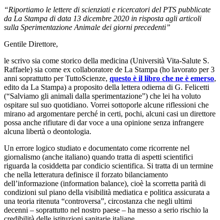
“Riportiamo le lettere di scienziati e ricercatori del PTS pubblicate
da La Stampa di data 13 dicembre 2020 in risposta agli articoli
sulla Sperimentazione Animale dei giorni precedenti”
Gentile Direttore,
le scrivo sia come storico della medicina (Università Vita-Salute S.
Raffaele) sia come ex collaboratore de La Stampa (ho lavorato per 3
anni soprattutto per TuttoScienze,
questo è il libro che ne è emerso
,
edito da La Stampa) a proposito della lettera odierna di G. Felicetti
(“Salviamo gli animali dalla sperimentazione”) che lei ha voluto
ospitare sul suo quotidiano. Vorrei sottoporle alcune riflessioni che
mirano ad argomentare perché in certi, pochi, alcuni casi un direttore
possa anche rifiutare di dar voce a una opinione senza infrangere
alcuna libertà o deontologia.
Un errore logico studiato e documentato come ricorrente nel
giornalismo (anche italiano) quando tratta di aspetti scientifici
riguarda la cosiddetta par condicio scientifica. Si tratta di un termine
che nella letteratura definisce il forzato bilanciamento
dell’informazione (information balance), cioè la scorretta parità di
condizioni sul piano della visibilità mediatica e politica assicurata a
una teoria ritenuta “controversa”, circostanza che negli ultimi
decenni – soprattutto nel nostro paese – ha messo a serio rischio la
credibilità delle istituzioni sanitarie italiane.