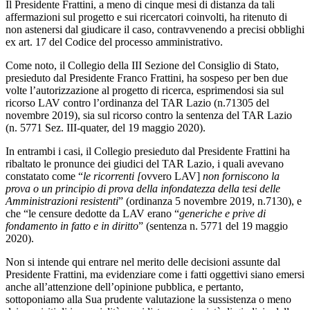
Il Presidente Frattini, a meno di cinque mesi di distanza da tali
affermazioni sul progetto e sui ricercatori coinvolti, ha ritenuto di
non astenersi dal giudicare il caso, contravvenendo a precisi obblighi
ex art. 17 del Codice del processo amministrativo.
Come noto, il Collegio della III Sezione del Consiglio di Stato,
presieduto dal Presidente Franco Frattini, ha sospeso per ben due
volte l’autorizzazione al progetto di ricerca, esprimendosi sia sul
ricorso LAV contro l’ordinanza del TAR Lazio (n.71305 del
novembre 2019), sia sul ricorso contro la sentenza del TAR Lazio
(n. 5771 Sez. III-quater, del 19 maggio 2020).
In entrambi i casi, il Collegio presieduto dal Presidente Frattini ha
ribaltato le pronunce dei giudici del TAR Lazio, i quali avevano
constatato come “
le ricorrenti [
ovvero LAV]
non forniscono la
prova o un principio di prova della infondatezza della tesi delle
Amministrazioni resistenti
” (ordinanza 5 novembre 2019, n.7130), e
che “le censure dedotte da LAV erano “
generiche e prive di
fondamento in fatto e in diritto
” (sentenza n. 5771 del 19 maggio
2020).
Non si intende qui entrare nel merito delle decisioni assunte dal
Presidente Frattini, ma evidenziare come i fatti oggettivi siano emersi
anche all’attenzione dell’opinione pubblica, e pertanto,
sottoponiamo alla Sua prudente valutazione la sussistenza o meno