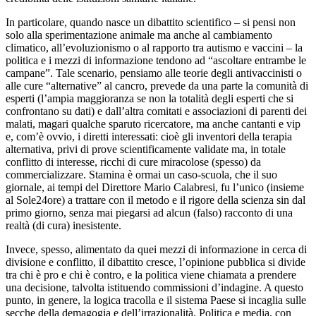
In particolare, quando nasce un dibattito scientifico – si pensi non
solo alla sperimentazione animale ma anche al cambiamento
climatico, all’evoluzionismo o al rapporto tra autismo e vaccini – la
politica e i mezzi di informazione tendono ad “ascoltare entrambe le
campane”. Tale scenario, pensiamo alle teorie degli antivaccinisti o
alle cure “alternative” al cancro, prevede da una parte la comunità di
esperti (l’ampia maggioranza se non la totalità degli esperti che si
confrontano su dati) e dall’altra comitati e associazioni di parenti dei
malati, magari qualche sparuto ricercatore, ma anche cantanti e vip
e, com’è ovvio, i diretti interessati: cioè gli inventori della terapia
alternativa, privi di prove scientificamente validate ma, in totale
conflitto di interesse, ricchi di cure miracolose (spesso) da
commercializzare. Stamina è ormai un caso-scuola, che il suo
giornale, ai tempi del Direttore Mario Calabresi, fu l’unico (insieme
al Sole24ore) a trattare con il metodo e il rigore della scienza sin dal
primo giorno, senza mai piegarsi ad alcun (falso) racconto di una
realtà (di cura) inesistente.
Invece, spesso, alimentato da quei mezzi di informazione in cerca di
divisione e conflitto, il dibattito cresce, l’opinione pubblica si divide
tra chi è pro e chi è contro, e la politica viene chiamata a prendere
una decisione, talvolta istituendo commissioni d’indagine. A questo
punto, in genere, la logica tracolla e il sistema Paese si incaglia sulle
secche della demagogia e dell’irrazionalità. Politica e media, con