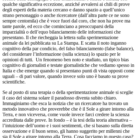
qualche significativa eccezione, anziché avvalersi ai chili di prove
degli esperti della materia cercano e danno spazio a quell’unico
strano personaggio o anche ricercatore (dall’altra parte ce ne sono
sempre centomila) che è voce fuori dal coro, che non ha prove ma
tante parole, ed ecco che cominciano a preoccuparsi della
imparzialità o dell’equo bilanciamento delle informazioni che
presentano. Il che riecheggia la lettera sulla sperimentazione
animale da lei pubblicata su La Stampa. E scatta il noto inganno
cognitivo della par condicio, del falso bilanciamento (false balance),
del considerare l’informazione (sulla scienza) lo spazio per le
opinioni di tutti. Un fenomeno ben noto e studiato, un tipico bias
cognitivo di giornalisti e testate giornalistiche che vediamo spesso in
Italia e che emerge quando si presentano punti di vista opposti come
uguali – di pari valore, quando invece solo uno è basato su prove
scientifiche.
Se al posto di una terapia o della sperimentazione animale si sceglie
il caso del sistema solare il paradosso diventa subito chiaro.
Immaginiamo che esca la notizia che un ricercatore ha trovato un
metodo innovativo che proverebbe che è il Sole a girare intorno alla
Terra, e non viceversa, come vuole invece farci credere la scienza
accreditata dalle prove. In fondo – è la tesi della teoria alternativa –
l’intuizione dell’uomo e i suoi sentimenti, che si basano sulla diretta
osservazione e il buon senso, gli hanno suggerito per millenni che
sia il Sole a girare intorno alla Terra. Cosa facciamo in questo caso?