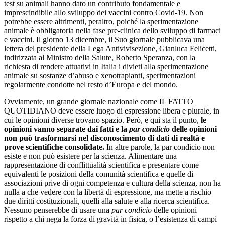
test su animali hanno dato un contributo fondamentale e
imprescindibile allo sviluppo dei vaccini contro Covid-19. Non
potrebbe essere altrimenti, peraltro, poiché la sperimentazione
animale è obbligatoria nella fase pre-clinica dello sviluppo di farmaci
e vaccini. Il giorno 13 dicembre, il Suo giornale pubblicava una
lettera del presidente della Lega Antivivisezione, Gianluca Felicetti,
indirizzata al Ministro della Salute, Roberto Speranza, con la
richiesta di rendere attuativi in Italia i divieti alla sperimentazione
animale su sostanze d’abuso e xenotrapianti, sperimentazioni
regolarmente condotte nel resto d’Europa e del mondo.
Ovviamente, un grande giornale nazionale come IL FATTO
QUOTIDIANO deve essere luogo di espressione libera e plurale, in
cui le opinioni diverse trovano spazio. Però, e qui sta il punto,
le
opinioni vanno separate dai fatti e la
par condicio
delle opinioni
non può trasformarsi nel disconoscimento di dati di realtà e
prove scientifiche consolidate.
In altre parole, la par condicio non
esiste e non può esistere per la scienza. Alimentare una
rappresentazione di conflittualità scientifica e presentare come
equivalenti le posizioni della comunità scientifica e quelle di
associazioni prive di ogni competenza e cultura della scienza, non ha
nulla a che vedere con la libertà di espressione, ma mette a rischio
due diritti costituzionali, quelli alla salute e alla ricerca scientifica.
Nessuno penserebbe di usare una
par condicio
delle opinioni
rispetto a chi nega la forza di gravità in fisica, o l’esistenza di campi