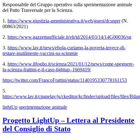
Responsabile del Gruppo operativo sulla sperimentazione animale
del Patto Trasversale per la Scienza.
1.
https://www.giustizia-amministrativa.it/web/guest/dcsnprr
(N.
00863/2021)
2.
https://www.gazzettaufficiale.it/eli/id/2014/03/14/14G00036/sg
3.
https://www.lav.it/news/ebola-curiamo-la-poverta-invece-di-
testare-inutilmente-vaccini-su-scimmie
4.
https://www.ilfoglio.it/scienza/2021/01/12/news/come-spegnere-
la-scienza-frattini-e-il-caso-lightup–1669419/
https://twitter.com/FrancoFrattini/status/1140195330778161153
5.
https://www.lav.it/cpanelav/js/ckeditor/kcfinder/upload/files/file
lightUp
sperimentazione animale
Progetto LightUp – Lettera al Presidente
del Consiglio di Stato