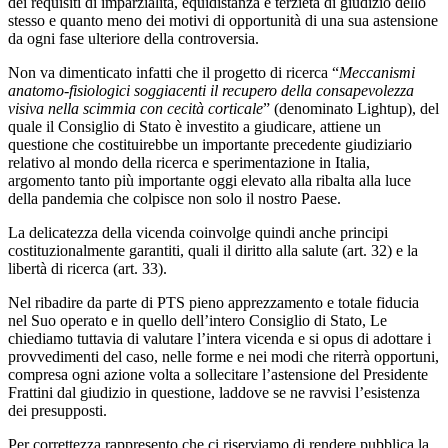
dei requisiti di imparzialità, equidistanza e terzietà di giudizio dello
stesso e quanto meno dei motivi di opportunità di una sua astensione
da ogni fase ulteriore della controversia.
Non va dimenticato infatti che il progetto di ricerca “
Meccanismi
anatomo-fisiologici soggiacenti il recupero della consapevolezza
visiva nella scimmia con cecità corticale
” (denominato Lightup), del
quale il Consiglio di Stato è investito a giudicare, attiene un
questione che costituirebbe un importante precedente giudiziario
relativo al mondo della ricerca e sperimentazione in Italia,
argomento tanto più importante oggi elevato alla ribalta alla luce
della pandemia che colpisce non solo il nostro Paese.
La delicatezza della vicenda coinvolge quindi anche principi
costituzionalmente garantiti, quali il diritto alla salute (art. 32) e la
libertà di ricerca (art. 33).
Nel ribadire da parte di PTS pieno apprezzamento e totale fiducia
nel Suo operato e in quello dell’intero Consiglio di Stato, Le
chiediamo tuttavia di valutare l’intera vicenda e si opus di adottare i
provvedimenti del caso, nelle forme e nei modi che riterrà opportuni,
compresa ogni azione volta a sollecitare l’astensione del Presidente
Frattini dal giudizio in questione, laddove se ne ravvisi l’esistenza
dei presupposti.
Per correttezza rappresento che ci riserviamo di rendere pubblica la