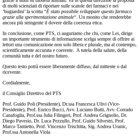
grazie a studi su modelli animali. Va in questa direzione la proposta
di molti scienziati di riportare sulle scatole dei farmaci e nei
‘bugiardini’ la scritta “
È stato possibile sviluppare questo farmaco
grazie alla sperimentazione animale
“. Un monito che renderebbe
ancora più stringente il dovere della coerenza etica.
In conclusione, come PTS, ci auguriamo che chi, come Lei, dirige
un importante strumento di informazione scelga sempre di offrire ai
lettori una comunicazione non solo libera e plurale, ma al contempo,
scientificamente accurata e coerente. A tutela della salute, della
comunità tutta e del nostro futuro.
Questo testo potrà essere liberamente diffuso, dal mittente o dal
ricevente.
Cordialmente,
il Consiglio Direttivo del PTS
Prof. Guido Poli (Presidente), Dr.ssa Francesca Ulivi (Vice-
Presidente), Prof. Enrico Bucci, Avv. Luciano Butti, Avv. Corrado
Canafoglia, Prof.ssa Julia Filingeri, Prof. Andrea Grignolio, Dr.
Diego Pavesio, Dr. Luca Pezzullo, Prof. Guido Silvestri, Prof.
Marco Tamietto, Prof. Vincenzo Trischitta, Sig. Andrea Uranic,
Prof.ssa Antonella Viola