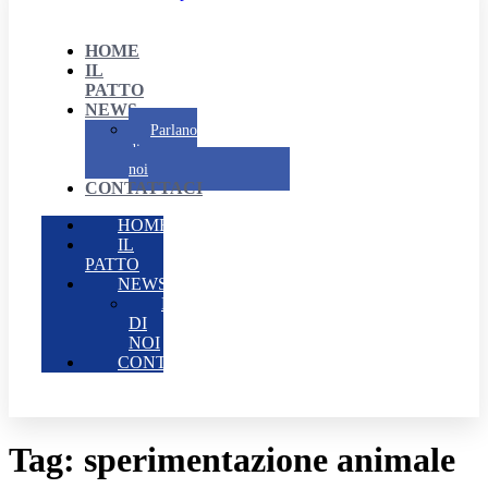
HOME
IL
PATTO
NEWS
Parlano
di
noi
CONTATTACI
HOME
IL
PATTO
NEWS
PARLANO
DI
NOI
CONTATTACI
Tag:
sperimentazione animale