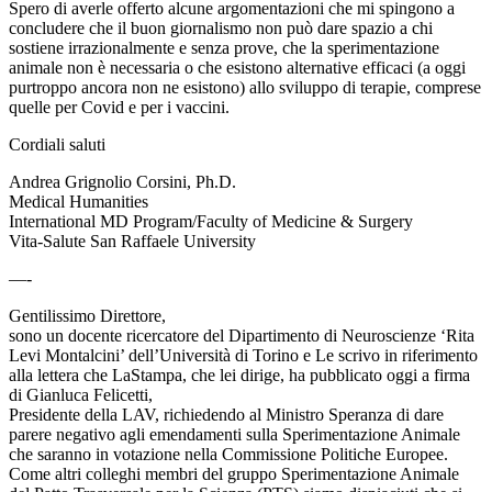
Spero di averle offerto alcune argomentazioni che mi spingono a
concludere che il buon giornalismo non può dare spazio a chi
sostiene irrazionalmente e senza prove, che la sperimentazione
animale non è necessaria o che esistono alternative efficaci (a oggi
purtroppo ancora non ne esistono) allo sviluppo di terapie, comprese
quelle per Covid e per i vaccini.
Cordiali saluti
Andrea Grignolio Corsini, Ph.D.
Medical Humanities
International MD Program/Faculty of Medicine & Surgery
Vita-Salute San Raffaele University
—-
Gentilissimo Direttore,
sono un docente ricercatore del Dipartimento di Neuroscienze ‘Rita
Levi Montalcini’ dell’Università di Torino e Le scrivo in riferimento
alla lettera che LaStampa, che lei dirige, ha pubblicato oggi a firma
di Gianluca Felicetti,
Presidente della LAV, richiedendo al Ministro Speranza di dare
parere negativo agli emendamenti sulla Sperimentazione Animale
che saranno in votazione nella Commissione Politiche Europee.
Come altri colleghi membri del gruppo Sperimentazione Animale