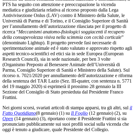
PTS ha seguito con attenzione e preoccupazione la vicenda
mediatica e giudiziaria relativa al ricorso proposto dalla Lega
Antivivisezione Onlus (LAV) contro il Ministero della Salute, le
Università di Parma e di Torino, e il Consiglio Superiore di Sanità
per l’annullamento dell’autorizzazione rilasciata per il progetto di
ricerca “
Meccanismi anatomo-fisiologici soggiacenti il recupero
della consapevolezza visiva nella scimmia con cecità corticale
”
(denominato Lightup). Il progetto prevede fasi necessarie di
sperimentazione animale ed è stato valutato e approvato rispetto agli
aspetti tecnico-scientifici ed etici sia in sede Europea (European
Research Council), sia in sede nazionale, per ben 3 volte
(Organismo Preposto al Benessere Animale dell’Università di
Parma, Consiglio Superiore di Sanità e Ministero della Salute). Sul
ricorso n. 7021/2020 per annullamento dell’autorizzazione e riforma
della sentenza del TAR Lazio (Sez. III-quater, con sentenza n. 5771
del 19 maggio 2020) si esprimerà il prossimo 28 gennaio la III
Sezione del Consiglio di Stato presieduta dal Presidente Franco
Frattini.
Nei giorni scorsi, svariati articoli di stampa apparsi, tra gli altri, sul
il
Fatto Quotidiano
(8 gennaio) (1) su
Il Foglio
(12 gennaio) (2), su
Open
(14 gennaio) (3), riportano come il Presidente Frattini si sia
pronunciato pubblicamente sui suoi profili social sulla vicenda che
oggi è tenuto a giudicare, quale Presidente del Collegio.