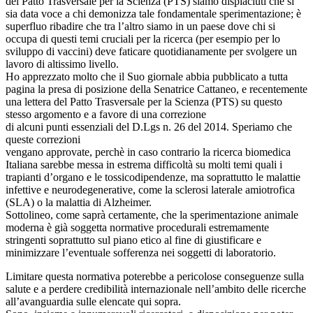
del Patto Trasversale per la Scienza (PTS) siamo dispiaciuti che si
sia data voce a chi demonizza tale fondamentale sperimentazione; è
superfluo ribadire che tra l’altro siamo in un paese dove chi si
occupa di questi temi cruciali per la ricerca (per esempio per lo
sviluppo di vaccini) deve faticare quotidianamente per svolgere un
lavoro di altissimo livello.
Ho apprezzato molto che il Suo giornale abbia pubblicato a tutta
pagina la presa di posizione della Senatrice Cattaneo, e recentemente
una lettera del Patto Trasversale per la Scienza (PTS) su questo
stesso argomento e a favore di una correzione
di alcuni punti essenziali del D.Lgs n. 26 del 2014. Speriamo che
queste correzioni
vengano approvate, perchè in caso contrario la ricerca biomedica
Italiana sarebbe messa in estrema difficoltà su molti temi quali i
trapianti d’organo e le tossicodipendenze, ma soprattutto le malattie
infettive e neurodegenerative, come la sclerosi laterale amiotrofica
(SLA) o la malattia di Alzheimer.
Sottolineo, come saprà certamente, che la sperimentazione animale
moderna è già soggetta normative procedurali estremamente
stringenti soprattutto sul piano etico al fine di giustificare e
minimizzare l’eventuale sofferenza nei soggetti di laboratorio.
Limitare questa normativa poterebbe a pericolose conseguenze sulla
salute e a perdere credibilità internazionale nell’ambito delle ricerche
all’avanguardia sulle elencate qui sopra.