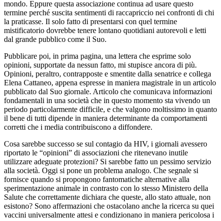
mondo. Eppure questa associazione continua ad usare questo
termine perché suscita sentimenti di raccapriccio nei confronti di chi
la praticasse. Il solo fatto di presentarsi con quel termine
mistificatorio dovrebbe tenere lontano quotidiani autorevoli e letti
dal grande pubblico come il Suo.
Pubblicare poi, in prima pagina, una lettera che esprime solo
opinioni, supportate da nessun fatto, mi stupisce ancora di più.
Opinioni, peraltro, contrapposte e smentite dalla senatrice e collega
Elena Cattaneo, appena espresse in maniera magistrale in un articolo
pubblicato dal Suo giornale. Articolo che comunicava informazioni
fondamentali in una società che in questo momento sta vivendo un
periodo particolarmente difficile, e che valgono moltissimo in quanto
il bene di tutti dipende in maniera determinante da comportamenti
corretti che i media contribuiscono a diffondere.
Cosa sarebbe successo se sul contagio da HIV, i giornali avessero
riportato le “opinioni” di associazioni che ritenevano inutile
utilizzare adeguate protezioni? Si sarebbe fatto un pessimo servizio
alla società. Oggi si pone un problema analogo. Che segnale si
fornisce quando si propongono fantomatiche alternative alla
sperimentazione animale in contrasto con lo stesso Ministero della
Salute che correttamente dichiara che queste, allo stato attuale, non
esistono? Sono affermazioni che ostacolano anche la ricerca su quei
vaccini universalmente attesi e condizionano in maniera pericolosa i