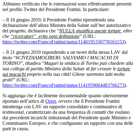
Abbiamo verificato che le esternazioni sono effettivamente presenti
nel profilo Twitter del Presidente Frattini. In particolare:
– Il 16 giugno 2019, il Presidente Frattini riprendendo una
dichiarazione dell’allora Ministra della Salute sull’iter autorizzativo
del progetto, dichiarava che “
NULLA giustifica queste torture
, altro
che
“ricercatori”, evito ogni definizione
” (URL:
https://twitter.com/FrancoFrattini/status/1140195330778161153
).
– Il 21 giugno 2019 rispondendo a un tweet della stessa LAV dal
titolo “#
CIVEDIAMOLIBERI: SALVIAMO I MACACHI DI
TORINO
”, ribadiva “
Magari la sindaca di Torino può chiedere alla
sua collega di partito Ministra della Salute di far cessare le
torture
sui macachi
proprio nella sua città! Gliene saremmo tutti molto
grati!
” (URL:
https://twitter.com/FrancoFrattini/status/1141959064483766273
).
Si aggiunga che è facilmente documentabile quanto ulteriormente
riportato nell’artico di
Open
, ovvero che il Presidente Frattini
intrattenga con LAV un rapporto consolidato e continuativo di
testimonial,
caratterizzato da una frequenza di contatti che esulano
dai precedenti incarichi istituzionali del Presidente quale Ministro e
Commissario Europeo, e che configurano un rapporto con una delle
parti in causa.