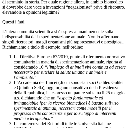
di sterminio in storia. Per quale ragione allora, in ambito biomedico
si dovrebbe dare voce a invenzioni “negazioniste” prive di riscontro,
elevandole a opinioni legittime?
Questi i fatti.
L’intera comunità scientifica si è espressa unanimemente sulla
indispensabilità della sperimentazione animale. Non lo affermano
singoli ricercatori, ma gli organismi più rappresentativi e prestigiosi.
Richiamiamo a titolo di esempio, nell’ordine:
La Direttiva Europea 63/2010, punto di riferimento normativo
comunitario in materia di sperimentazione animale, riporta al
considerando 10
“l’impiego di animali vivi continua ad essere
necessario per tutelare la salute umana e animale e
l’ambiente.”
L’Accademia dei Lincei (di cui sono stati soci Galileo Galilei
e Quintino Sella), oggi organo consultivo della Presidenza
della Repubblica, ha espresso un parere sul tema il 25 maggio
u.s. dichiarando che un
“aspetto fondamentale ed
irrinunciabile [per la ricerca biomedica] è basato sull’uso
sperimentale di animali, necessari come modelli per il
progresso delle conoscenze e per lo sviluppo di interventi
medici e terapeutici.”
La conferenza dei Rettori di tutte le Università italiane