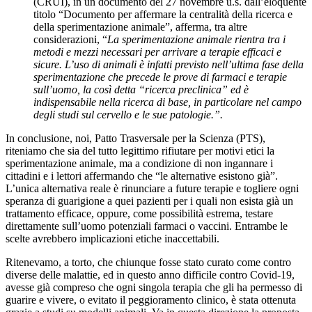
(CRUI), in un documento del 27 novembre u.s. dall’eloquente
titolo “Documento per affermare la centralità della ricerca e
della sperimentazione animale”, afferma, tra altre
considerazioni, “
La sperimentazione animale rientra tra i
metodi e mezzi necessari per arrivare a terapie efficaci e
sicure. L’uso di animali è infatti previsto nell’ultima fase della
sperimentazione che precede le prove di farmaci e terapie
sull’uomo, la così detta “ricerca preclinica” ed è
indispensabile nella ricerca di base, in particolare nel campo
degli studi sul cervello e le sue patologie.”.
In conclusione, noi, Patto Trasversale per la Scienza (PTS),
riteniamo che sia del tutto legittimo rifiutare per motivi etici la
sperimentazione animale, ma a condizione di non ingannare i
cittadini e i lettori affermando che “le alternative esistono già”.
L’unica alternativa reale è rinunciare a future terapie e togliere ogni
speranza di guarigione a quei pazienti per i quali non esista già un
trattamento efficace, oppure, come possibilità estrema, testare
direttamente sull’uomo potenziali farmaci o vaccini. Entrambe le
scelte avrebbero implicazioni etiche inaccettabili.
Ritenevamo, a torto, che chiunque fosse stato curato come contro
diverse delle malattie, ed in questo anno difficile contro Covid-19,
avesse già compreso che ogni singola terapia che gli ha permesso di
guarire e vivere, o evitato il peggioramento clinico, è stata ottenuta