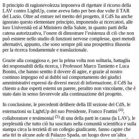
Il principio di ragionevolezza imponeva di rigettare il ricorso della
LAV contro LightUp, come aveva fatto per ben due volte il TAR
del Lazio. Oltre ad entrare nel merito del progetto, il CdS ha anche
ignorato questo elementare principio, imponendo ai ricercatori, alle
loro Università ed al Ministero della Salute, in quanto parti della
catena autorizzativa, l’onere di dimostrare l’esistenza di ciò che non
può esistere nello studio di funzioni nervose complesse, quei metodi
alternativi, appunto, che sono sempre più una prospettiva illusoria
per la ricerca fondamentale e translazionale.
Grazie alla coraggiosa e, per la prima volta non solitaria, battaglia
dei responsabili della ricerca, i Professori Marco Tamietto e Luca
Bonini, che hanno sentito il dovere di agire, e grazie al nostro
continuo impegno ed ai dubbi sul comportamento dei giudici
amministrativi espressi da diversi mezzi di informazione, il CdS ha
chiesto a due esperti esterni un parere, peraltro non vincolante, che è
stato dato in senso favorevole alla continuazione del progetto.
In conclusione, le precedenti delibere della III sezione del CdS, le
(4)
esternazioni su LightUp del suo Presidente, Franco Frattini
,
(5)
collaboratore e testimonial
di una della parti in causa (la LAV), le
perplessità che tutto ciò ha suscitato nella comunità scientifica e sulla
stampa circa la terzietà di un collegio giudicante, fanno capire che
aria tiri in alcune aule di Palazzo Spada, un luogo dove un’altra