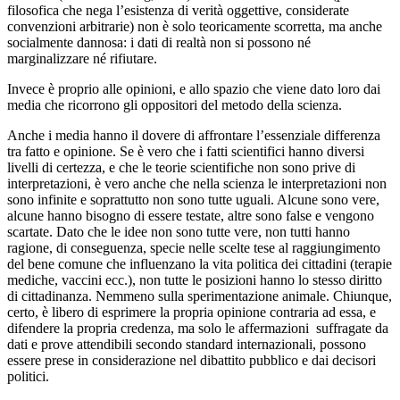
filosofica che nega l’esistenza di verità oggettive, considerate
convenzioni arbitrarie) non è solo teoricamente scorretta, ma anche
socialmente dannosa: i dati di realtà non si possono né
marginalizzare né rifiutare.
Invece è proprio alle opinioni, e allo spazio che viene dato loro dai
media che ricorrono gli oppositori del metodo della scienza.
Anche i media hanno il dovere di affrontare l’essenziale differenza
tra fatto e opinione. Se è vero che i fatti scientifici hanno diversi
livelli di certezza, e che le teorie scientifiche non sono prive di
interpretazioni, è vero anche che nella scienza le interpretazioni non
sono infinite e soprattutto non sono tutte uguali. Alcune sono vere,
alcune hanno bisogno di essere testate, altre sono false e vengono
scartate. Dato che le idee non sono tutte vere, non tutti hanno
ragione, di conseguenza, specie nelle scelte tese al raggiungimento
del bene comune che influenzano la vita politica dei cittadini (terapie
mediche, vaccini ecc.), non tutte le posizioni hanno lo stesso diritto
di cittadinanza. Nemmeno sulla sperimentazione animale. Chiunque,
certo, è libero di esprimere la propria opinione contraria ad essa, e
difendere la propria credenza, ma solo le affermazioni suffragate da
dati e prove attendibili secondo standard internazionali, possono
essere prese in considerazione nel dibattito pubblico e dai decisori
politici.