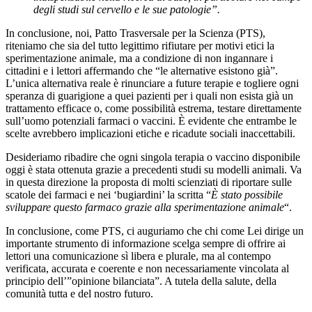
degli studi sul cervello e le sue patologie”.
In conclusione, noi, Patto Trasversale per la Scienza (PTS),
riteniamo che sia del tutto legittimo rifiutare per motivi etici la
sperimentazione animale, ma a condizione di non ingannare i
cittadini e i lettori affermando che “le alternative esistono già”.
L’unica alternativa reale è rinunciare a future terapie e togliere ogni
speranza di guarigione a quei pazienti per i quali non esista già un
trattamento efficace o, come possibilità estrema, testare direttamente
sull’uomo potenziali farmaci o vaccini. È evidente che entrambe le
scelte avrebbero implicazioni etiche e ricadute sociali inaccettabili.
Desideriamo ribadire che ogni singola terapia o vaccino disponibile
oggi è stata ottenuta grazie a precedenti studi su modelli animali. Va
in questa direzione la proposta di molti scienziati di riportare sulle
scatole dei farmaci e nei ‘bugiardini’ la scritta “
È stato possibile
sviluppare questo farmaco grazie alla sperimentazione animale
“.
In conclusione, come PTS, ci auguriamo che chi come Lei dirige un
importante strumento di informazione scelga sempre di offrire ai
lettori una comunicazione sì libera e plurale, ma al contempo
verificata, accurata e coerente e non necessariamente vincolata al
principio dell’”opinione bilanciata”. A tutela della salute, della
comunità tutta e del nostro futuro.