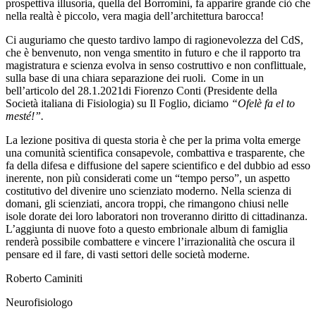
prospettiva illusoria, quella del Borromini, fa apparire grande ciò che
nella realtà è piccolo, vera magia dell’architettura barocca!
Ci auguriamo che questo tardivo lampo di ragionevolezza del CdS,
che è benvenuto, non venga smentito in futuro e che il rapporto tra
magistratura e scienza evolva in senso costruttivo e non conflittuale,
sulla base di una chiara separazione dei ruoli. Come in un
bell’articolo del 28.1.2021di Fiorenzo Conti (Presidente della
Società italiana di Fisiologia) su Il Foglio, diciamo
“Ofelè fa el to
mesté!”.
La lezione positiva di questa storia è che per la prima volta emerge
una comunità scientifica consapevole, combattiva e trasparente, che
fa della difesa e diffusione del sapere scientifico e del dubbio ad esso
inerente, non più considerati come un “tempo perso”, un aspetto
costitutivo del divenire uno scienziato moderno. Nella scienza di
domani, gli scienziati, ancora troppi, che rimangono chiusi nelle
isole dorate dei loro laboratori non troveranno diritto di cittadinanza.
L’aggiunta di nuove foto a questo embrionale album di famiglia
renderà possibile combattere e vincere l’irrazionalità che oscura il
pensare ed il fare, di vasti settori delle società moderne.
Roberto Caminiti
Neurofisiologo