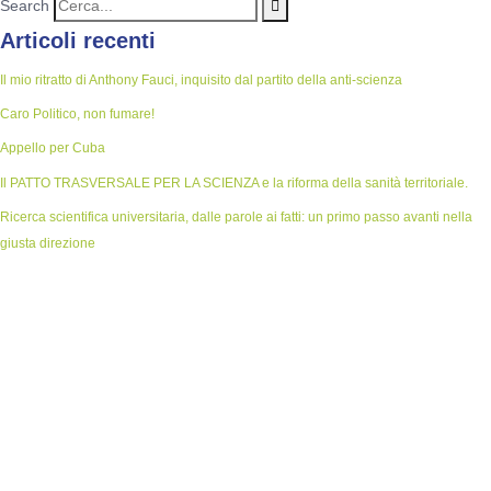
Search
Articoli recenti
Il mio ritratto di Anthony Fauci, inquisito dal partito della anti-scienza
Caro Politico, non fumare!
Appello per Cuba
Il PATTO TRASVERSALE PER LA SCIENZA e la riforma della sanità territoriale.
Ricerca scientifica universitaria, dalle parole ai fatti: un primo passo avanti nella
giusta direzione
Vuoi fare la tua parte nella difesa
della scienza?