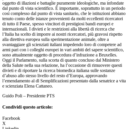
oggetto di illazioni e battaglie puramente ideologiche, ma infondate
dal punto di vista scientifico. È importante, soprattutto in un periodo
così complesso dal punto di vista sanitario, che le istituzioni abbiano
tenuto conto delle istanze provenienti da molti eccellenti ricercatori
di tutto il Paese, spesso vincitori di prestigiosi bandi europei e
internazionali. I divieti e le restrizioni alla libertà di ricerca che
l’Italia ha scelto di imporre ai nostri ricercatori, più gravosi rispetto
alla direttiva europea sulla sperimentazione animale, oltre a
svantaggiare gli scienziati italiani impedendo loro di competere ad
armi pari con i colleghi europei in vari ambiti del sapere scientifico,
sono attualmente oggetto di procedura d’infrazione a Bruxelles.
Oggi il Parlamento, sulla scorta di quanto concluso dal Ministero
della Salute nella sua relazione, ha l’occasione di rimuovere questi
divieti e di riportare la ricerca biomedica italiana sulle sostanze
d’abuso allo stesso livello del resto d’Europa, approvando
l’emendamento al dl Semplificazioni presentato dalla senatrice a vita
e scienziata Elena Cattaneo.
Guido Poli – Presidente PTS
Condividi questo articolo:
Facebook
X
Linkedin