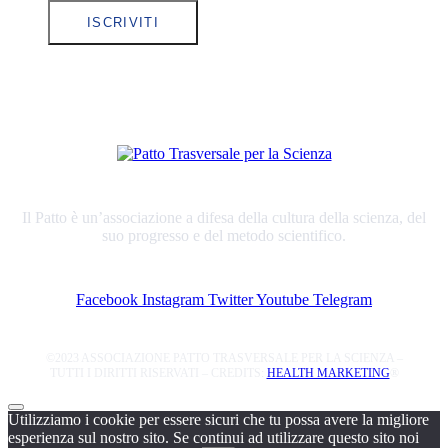
ISCRIVITI
Il Patto è un’associazione a difesa della cultura della scienza, del
suo progresso e del metodo scientifico.
Facebook
Instagram
Twitter
Youtube
Telegram
©2023 ASSOCIAZIONE PATTO TRASVERSALE PER LA SCIENZA –
TUTTI I DIRITTI RISERVATI – CREDITS:
HEALTH MARKETING
®
Utilizziamo i cookie per essere sicuri che tu possa avere la migliore
esperienza sul nostro sito. Se continui ad utilizzare questo sito noi