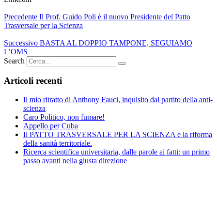
Precedente
Il Prof. Guido Poli è il nuovo Presidente del Patto
Trasversale per la Scienza
Successivo
BASTA AL DOPPIO TAMPONE, SEGUIAMO
L’OMS
Search
Articoli recenti
Il mio ritratto di Anthony Fauci, inquisito dal partito della anti-
scienza
Caro Politico, non fumare!
Appello per Cuba
Il PATTO TRASVERSALE PER LA SCIENZA e la riforma
della sanità territoriale.
Ricerca scientifica universitaria, dalle parole ai fatti: un primo
passo avanti nella giusta direzione