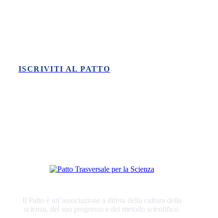
Vuoi fare la tua parte nella difesa
della scienza?
ISCRIVITI AL PATTO
Il Patto è un’associazione a difesa della cultura della
scienza, del suo progresso e del metodo scientifico.