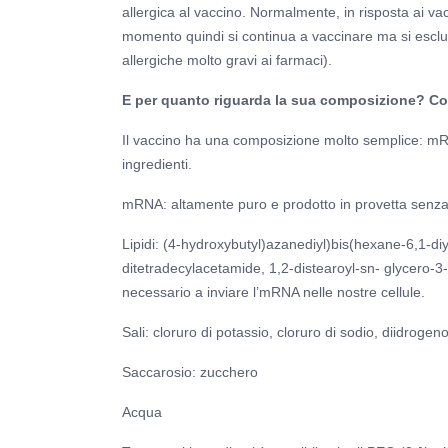
allergica al vaccino. Normalmente, in risposta ai vac
momento quindi si continua a vaccinare ma si esclud
allergiche molto gravi ai farmaci).
E per quanto riguarda la sua composizione? Co
Il vaccino ha una composizione molto semplice: mRNA, 
ingredienti.
mRNA: altamente puro e prodotto in provetta senza l
Lipidi: (4-hydroxybutyl)azanediyl)bis(hexane-6,1-di
ditetradecylacetamide, 1,2-distearoyl-sn- glycero-3
necessario a inviare l’mRNA nelle nostre cellule.
Sali: cloruro di potassio, cloruro di sodio, diidrogen
Saccarosio: zucchero
Acqua