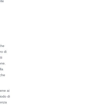
lle
che
ro di
ti
one.
lla
 che
iene ai
iodo di
senza