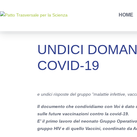
Tag:
terapie avanz
HOME
Home
Tag Archives: terapie avanzate
UNDICI DOMAN
COVID-19
e undici risposte del gruppo “malattie infettive, vac
Il documento che condividiamo con Voi è dato 
sulle future vaccinazioni contro la covid-19.
E’ il primo lavoro del neonato Gruppo Operativo 
gruppo HIV e di quello Vaccin
i,
coordinato da An