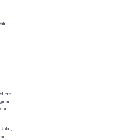
a
li i
ebbero
gioni
à nel
 Unito,
one