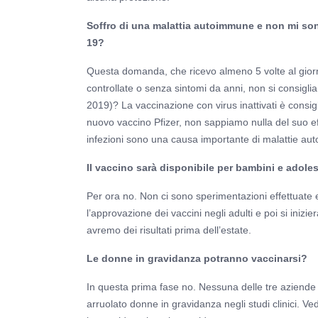
Soffro di una malattia autoimmune e non mi son
19?
Questa domanda, che ricevo almeno 5 volte al gior
controllate o senza sintomi da anni, non si consigli
2019)? La vaccinazione con virus inattivati è consigl
nuovo vaccino Pfizer, non sappiamo nulla del suo ef
infezioni sono una causa importante di malattie au
Il vaccino sarà disponibile per bambini e adole
Per ora no. Non ci sono sperimentazioni effettuate 
l’approvazione dei vaccini negli adulti e poi si inizi
avremo dei risultati prima dell’estate.
Le donne in gravidanza potranno vaccinarsi?
In questa prima fase no. Nessuna delle tre aziende in
arruolato donne in gravidanza negli studi clinici. Ve