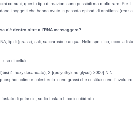
cini comuni, questo tipo di reazioni sono possibili ma molto rare. Per il
ono i soggetti che hanno avuto in passato episodi di anafilassi (reazio
sa c’è dentro oltre all’RNA messaggero?
lipidi (grassi), sali, saccarosio e acqua. Nello specifico, ecco la lista
’uso di cellule.
yl)bis(2- hexyldecanoate), 2-[(polyethylene glycol)-2000]-N,N-
-phosphocholine e colesterolo: sono grassi che costituiscono l’involucro
o fosfato di potassio, sodio fosfato bibasico diidrato