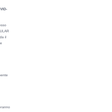
OVID-
esso
(EULAR
da il
le
lmente
deranno