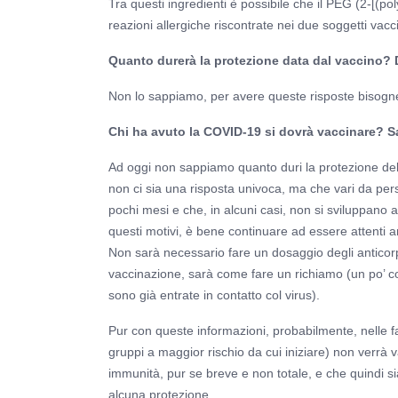
Tra questi ingredienti è possibile che il PEG (2-[(p
reazioni allergiche riscontrate nei due soggetti vac
Quanto durerà la protezione data dal vaccino?
Non lo sappiamo, per avere queste risposte bisogn
Chi ha avuto la COVID-19 si dovrà vaccinare? Sa
Ad oggi non sappiamo quanto duri la protezione de
non ci sia una risposta univoca, ma che vari da per
pochi mesi e che, in alcuni casi, non si sviluppano 
questi motivi, è bene continuare ad essere attenti a
Non sarà necessario fare un dosaggio degli anticorp
vaccinazione, sarà come fare un richiamo (un po’ c
sono già entrate in contatto col virus).
Pur con queste informazioni, probabilmente, nelle fas
gruppi a maggior rischio da cui iniziare) non verrà 
immunità, pur se breve e non totale, e che quindi si
alcuna protezione.