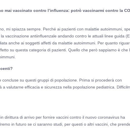
o mai vaccinato contro l’influenza: potrò vaccinarmi contro la C
no, mi spiazza sempre. Perché ai pazienti con malattie autoimmuni, sp
a la vaccinazione antiinfluenzale andando contro le attuali linee guida 
iata anche ai soggetti affetti da malattie autoimmuni. Per quanto riguar
fetto su questa categoria di pazienti. Quello che però sappiamo è che 
toimmuni.
scenti?
e concluse su questi gruppi di popolazione. Prima si procederà con
erà a valutarne efficacia e sicurezza nella popolazione pediatrica. Diffici
 dirittura di arrivo per fornire vaccini contro il nuovo coronavirus ha
dremo in futuro se ci saranno studi, per questi o altri vaccini, che pren