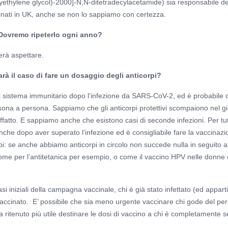
olyethylene glycol)-2000]-N,N-ditetradecylacetamide) sia responsabile de
cinati in UK, anche se non lo sappiamo con certezza.
 Dovremo ripeterlo ogni anno?
erà aspettare.
rà il caso di fare un dosaggio degli anticorpi?
l sistema immunitario dopo l’infezione da SARS-CoV-2, ed è probabile 
sona a persona. Sappiamo che gli anticorpi protettivi scompaiono nel gi
affatto. E sappiamo anche che esistono casi di seconde infezioni. Per tut
nche dopo aver superato l’infezione ed è consigliabile fare la vaccinazi
i: se anche abbiamo anticorpi in circolo non succede nulla in seguito a
ome per l’antitetanica per esempio, o come il vaccino HPV nelle donne
i iniziali della campagna vaccinale, chi è già stato infettato (ed appart
vaccinato. E’ possibile che sia meno urgente vaccinare chi gode del per
a ritenuto più utile destinare le dosi di vaccino a chi è completamente 