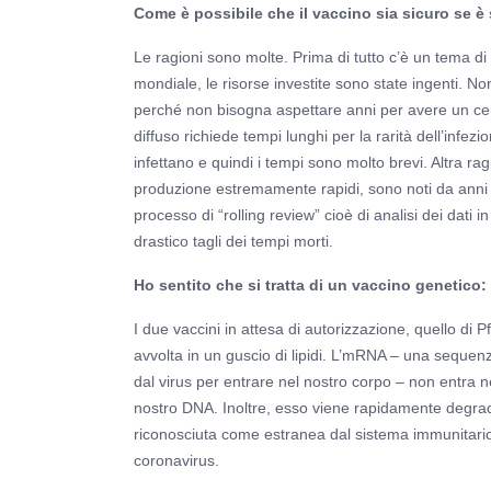
Come è possibile che il vaccino sia sicuro se è 
Le ragioni sono molte. Prima di tutto c’è un tema di
mondiale, le risorse investite sono state ingenti. N
perché non bisogna aspettare anni per avere un cer
diffuso richiede tempi lunghi per la rarità dell’inf
infettano e quindi i tempi sono molto brevi. Altra rag
produzione estremamente rapidi, sono noti da anni e
processo di “rolling review” cioè di analisi dei dati 
drastico tagli dei tempi morti.
Ho sentito che si tratta di un vaccino genetico: 
I due vaccini in attesa di autorizzazione, quello d
avvolta in un guscio di lipidi. L’mRNA – una sequenza
dal virus per entrare nel nostro corpo – non entra n
nostro DNA. Inoltre, esso viene rapidamente degrad
riconosciuta come estranea dal sistema immunitario c
coronavirus.