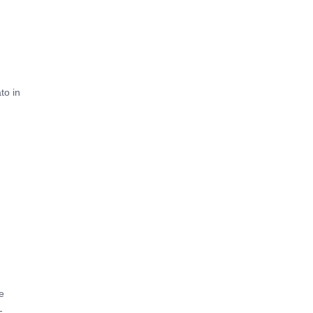
to in
.
e
-