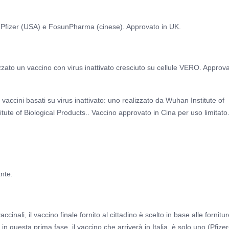
 Pfizer (USA) e FosunPharma (cinese). Approvato in UK.
zzato un vaccino con virus inattivato cresciuto su cellule VERO. Approva
accini basati su virus inattivato: uno realizzato da Wuhan Institute of
itute of Biological Products.. Vaccino approvato in Cina per uso limitato
ante.
nali, il vaccino finale fornito al cittadino è scelto in base alle fornitur
in questa prima fase, il vaccino che arriverà in Italia, è solo uno (Pfizer