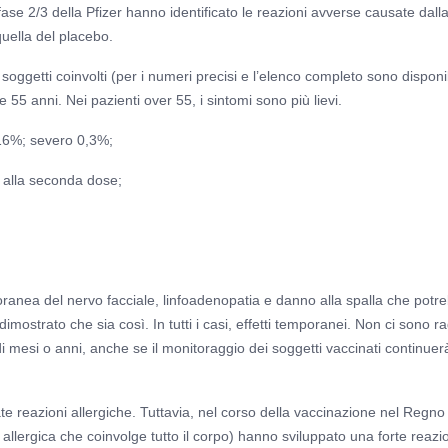
di fase 2/3 della Pfizer hanno identificato le reazioni avverse causate dall
uella del placebo.
oggetti coinvolti (per i numeri precisi e l’elenco completo sono disponibi
8 e 55 anni. Nei pazienti over 55, i sintomi sono più lievi.
 16%; severo 0,3%;
 alla seconda dose;
poranea del nervo facciale, linfoadenopatia e danno alla spalla che potr
ostrato che sia così. In tutti i casi, effetti temporanei. Non ci sono ra
di mesi o anni, anche se il monitoraggio dei soggetti vaccinati continuer
e reazioni allergiche. Tuttavia, nel corso della vaccinazione nel Regno
 allergica che coinvolge tutto il corpo) hanno sviluppato una forte reazi