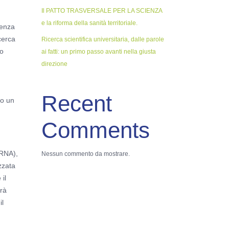
Il PATTO TRASVERSALE PER LA SCIENZA
e la riforma della sanità territoriale.
genza
cerca
Ricerca scientifica universitaria, dalle parole
co
ai fatti: un primo passo avanti nella giusta
direzione
Recent
to un
Comments
mRNA),
Nessun commento da mostrare.
zzata
il
arà
il