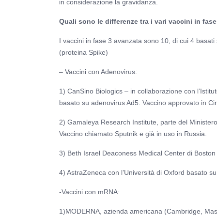
in considerazione la gravidanza.
Quali sono le differenze tra i vari vaccini in fas
I vaccini in fase 3 avanzata sono 10, di cui 4 basat
(proteina Spike)
– Vaccini con Adenovirus:
1) CanSino Biologics – in collaborazione con l’Istitu
basato su adenovirus Ad5. Vaccino approvato in Cin
2) Gamaleya Research Institute, parte del Minister
Vaccino chiamato Sputnik e già in uso in Russia.
3) Beth Israel Deaconess Medical Center di Boston
4) AstraZeneca con l’Università di Oxford basato 
-Vaccini con mRNA:
1)MODERNA, azienda americana (Cambridge, Massachu