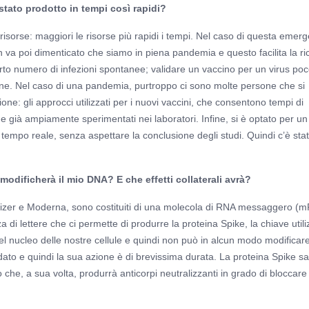
stato prodotto in tempi così rapidi?
 risorse: maggiori le risorse più rapidi i tempi. Nel caso di questa emer
on va poi dimenticato che siamo in piena pandemia e questo facilita la ri
to numero di infezioni spontanee; validare un vaccino per un virus po
ezione. Nel caso di una pandemia, purtroppo ci sono molte persone che si
ione: gli approcci utilizzati per i nuovi vaccini, che consentono tempi di
 già ampiamente sperimentati nei laboratori. Infine, si è optato per un
in tempo reale, senza aspettare la conclusione degli studi. Quindi c’è sta
modificherà il mio DNA? E che effetti collaterali avrà?
i Pfizer e Moderna, sono costituiti di una molecola di RNA messaggero (
 di lettere che ci permette di produrre la proteina Spike, la chiave utili
el nucleo delle nostre cellule e quindi non può in alcun modo modificare 
ato e quindi la sua azione è di brevissima durata. La proteina Spike s
he, a sua volta, produrrà anticorpi neutralizzanti in grado di bloccare 