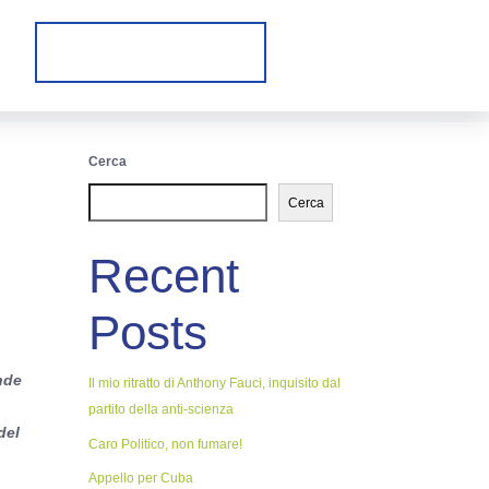
Cerca
Cerca
Recent
Posts
nde
Il mio ritratto di Anthony Fauci, inquisito dal
partito della anti-scienza
del
Caro Politico, non fumare!
Appello per Cuba