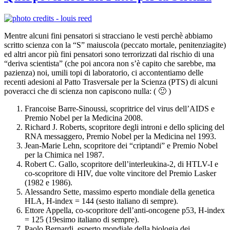
Mentre alcuni fini pensatori si stracciano le vesti perchè abbiamo
scritto scienza con la “S” maiuscola (peccato mortale, penitenziagite)
ed altri ancor più fini pensatori sono terrorizzati dal rischio di una
“deriva scientista” (che poi ancora non s’è capito che sarebbe, ma
pazienza) noi, umili topi di laboratorio, ci accontentiamo delle
recenti adesioni al Patto Trasversale per la Scienza (PTS) di alcuni
poveracci che di scienza non capiscono nulla: ( 🙂 )
Francoise Barre-Sinoussi, scopritrice del virus dell’AIDS e
Premio Nobel per la Medicina 2008.
Richard J. Roberts, scopritore degli introni e dello splicing del
RNA messaggero, Premio Nobel per la Medicina nel 1993.
Jean-Marie Lehn, scopritore dei “criptandi” e Premio Nobel
per la Chimica nel 1987.
Robert C. Gallo, scopritore dell’interleukina-2, di HTLV-I e
co-scopritore di HIV, due volte vincitore del Premio Lasker
(1982 e 1986).
Alessandro Sette, massimo esperto mondiale della genetica
HLA, H-index = 144 (sesto italiano di sempre).
Ettore Appella, co-scopritore dell’anti-oncogene p53, H-index
= 125 (19esimo italiano di sempre).
Paolo Bernardi, esperto mondiale della biologia dei