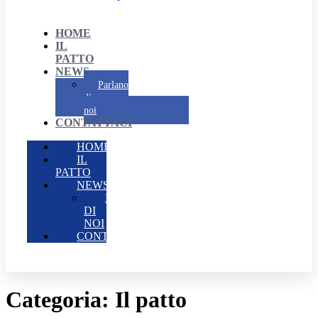
HOME
IL
PATTO
NEWS
Parlano
di
noi
CONTATTACI
HOME
IL
PATTO
NEWS
PARLANO
DI
NOI
CONTATTACI
Categoria:
Il patto