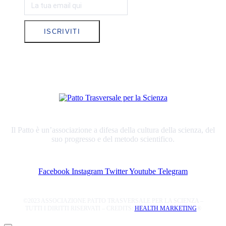
ISCRIVITI
Il Patto è un’associazione a difesa della cultura della scienza, del
suo progresso e del metodo scientifico.
Facebook
Instagram
Twitter
Youtube
Telegram
©2023 ASSOCIAZIONE PATTO TRASVERSALE PER LA SCIENZA –
TUTTI I DIRITTI RISERVATI – CREDITS:
HEALTH MARKETING
®