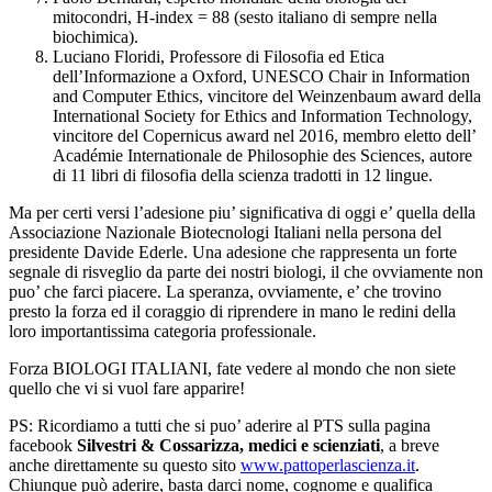
mitocondri, H-index = 88 (sesto italiano di sempre nella
biochimica).
Luciano Floridi, Professore di Filosofia ed Etica
dell’Informazione a Oxford, UNESCO Chair in Information
and Computer Ethics, vincitore del Weinzenbaum award della
International Society for Ethics and Information Technology,
vincitore del Copernicus award nel 2016, membro eletto dell’
Académie Internationale de Philosophie des Sciences, autore
di 11 libri di filosofia della scienza tradotti in 12 lingue.
Ma per certi versi l’adesione piu’ significativa di oggi e’ quella della
Associazione Nazionale Biotecnologi Italiani nella persona del
presidente Davide Ederle. Una adesione che rappresenta un forte
segnale di risveglio da parte dei nostri biologi, il che ovviamente non
puo’ che farci piacere. La speranza, ovviamente, e’ che trovino
presto la forza ed il coraggio di riprendere in mano le redini della
loro importantissima categoria professionale.
Forza BIOLOGI ITALIANI, fate vedere al mondo che non siete
quello che vi si vuol fare apparire!
PS: Ricordiamo a tutti che si puo’ aderire al PTS sulla pagina
facebook
Silvestri & Cossarizza, medici e scienziati
, a breve
anche direttamente su questo sito
www.pattoperlascienza.it
.
Chiunque può aderire, basta darci nome, cognome e qualifica