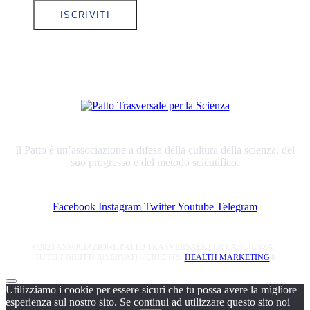
ISCRIVITI
Il Patto è un’associazione a difesa della cultura della scienza, del
suo progresso e del metodo scientifico.
Facebook
Instagram
Twitter
Youtube
Telegram
©2023 ASSOCIAZIONE PATTO TRASVERSALE PER LA SCIENZA –
TUTTI I DIRITTI RISERVATI – CREDITS:
HEALTH MARKETING
®
Utilizziamo i cookie per essere sicuri che tu possa avere la migliore
esperienza sul nostro sito. Se continui ad utilizzare questo sito noi