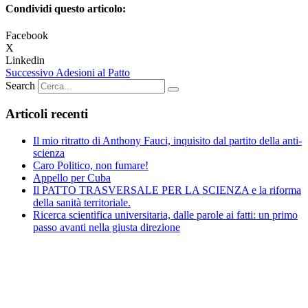
Condividi questo articolo:
Facebook
X
Linkedin
Successivo
Adesioni al Patto
Search
Articoli recenti
Il mio ritratto di Anthony Fauci, inquisito dal partito della anti-
scienza
Caro Politico, non fumare!
Appello per Cuba
Il PATTO TRASVERSALE PER LA SCIENZA e la riforma
della sanità territoriale.
Ricerca scientifica universitaria, dalle parole ai fatti: un primo
passo avanti nella giusta direzione