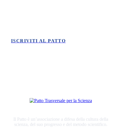
Vuoi fare la tua parte nella difesa
della scienza?
ISCRIVITI AL PATTO
Il Patto è un’associazione a difesa della cultura della
scienza, del suo progresso e del metodo scientifico.