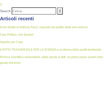
Search
Articoli recenti
Il mio ritratto di Anthony Fauci, inquisito dal partito della anti-scienza
Caro Politico, non fumare!
Appello per Cuba
Il PATTO TRASVERSALE PER LA SCIENZA e la riforma della sanità territoriale.
Ricerca scientifica universitaria, dalle parole ai fatti: un primo passo avanti nella
giusta direzione
Vuoi fare la tua parte nella difesa
della scienza?