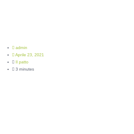
ricerca per
curare il Paese
admin
Aprile 23, 2021
Il patto
3 minutes