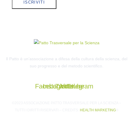
ISCRIVITI
Il Patto è un’associazione a difesa della cultura della scienza, del
suo progresso e del metodo scientifico.
Facebook
Instagram
Twitter
Youtube
Telegram
©2023 ASSOCIAZIONE PATTO TRASVERSALE PER LA SCIENZA –
TUTTI I DIRITTI RISERVATI – CREDITS:
HEALTH MARKETING
®