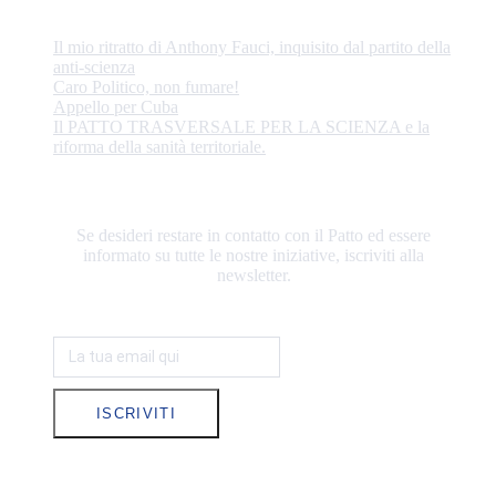
Il mio ritratto di Anthony Fauci, inquisito dal partito della
anti-scienza
Caro Politico, non fumare!
Appello per Cuba
Il PATTO TRASVERSALE PER LA SCIENZA e la
riforma della sanità territoriale.
RESTIAMO IN CONTATTO
Se desideri restare in contatto con il Patto ed essere
informato su tutte le nostre iniziative, iscriviti alla
newsletter.
ISCRIVITI