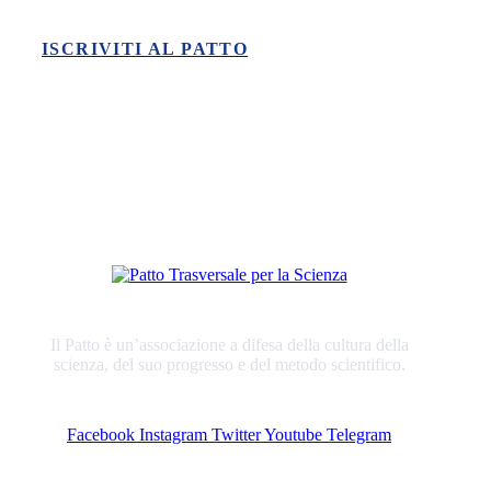
ISCRIVITI AL PATTO
Il Patto è un’associazione a difesa della cultura della
scienza, del suo progresso e del metodo scientifico.
Facebook
Instagram
Twitter
Youtube
Telegram
ULTIME NOTIZIE