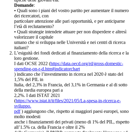
Domande
:
• Quali sono i piani del vostro partito per aumentare il numero
dei ricercatori, con
particolare attenzione alle pari opportunità, e per anticiparne
l’età di reclutamento?
• Quali strategie intendete attuare per non disperdere e altresì
valorizzare il capitale
umano che si sviluppa nelle Università e nei centri di ricerca
italiani?
L’esiguità dei fondi dedicati al finanziamento della ricerca e la
loro gestione.
I dati OCSE 2022 (
https://data.oecd.org/rd/gross-domestic-
spending-on-r-d.htm#indicatorchart
) indicano che l’investimento in ricerca nel 2020 è stato del
1,5% del PIL in
Italia, del 2,3% in Francia, del 3,1% in Germania e al di sotto
della media europea pari a
2,2%. I dati ISTAT 2021
(
https://www.istat.it/it/files/2021/05/La-spesa-in-ricerca-e-
sviluppo.
pdf
) aggiungono che, rispetto ai maggiori paesi europei, sono
molto modesti
anche i finanziamenti dei privati (meno di 1% del PIL, rispetto
all’1.5% ca. della Francia e oltre il 2%