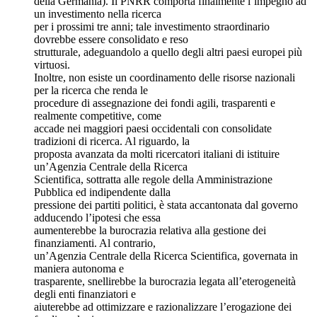
della Germania). Il PNRR comporta finalmente l’impegno ad
un investimento nella ricerca
per i prossimi tre anni; tale investimento straordinario
dovrebbe essere consolidato e reso
strutturale, adeguandolo a quello degli altri paesi europei più
virtuosi.
Inoltre, non esiste un coordinamento delle risorse nazionali
per la ricerca che renda le
procedure di assegnazione dei fondi agili, trasparenti e
realmente competitive, come
accade nei maggiori paesi occidentali con consolidate
tradizioni di ricerca. Al riguardo, la
proposta avanzata da molti ricercatori italiani di istituire
un’Agenzia Centrale della Ricerca
Scientifica, sottratta alle regole della Amministrazione
Pubblica ed indipendente dalla
pressione dei partiti politici, è stata accantonata dal governo
adducendo l’ipotesi che essa
aumenterebbe la burocrazia relativa alla gestione dei
finanziamenti. Al contrario,
un’Agenzia Centrale della Ricerca Scientifica, governata in
maniera autonoma e
trasparente, snellirebbe la burocrazia legata all’eterogeneità
degli enti finanziatori e
aiuterebbe ad ottimizzare e razionalizzare l’erogazione dei