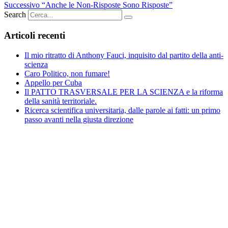
Successivo
“Anche le Non-Risposte Sono Risposte”
Search
Articoli recenti
Il mio ritratto di Anthony Fauci, inquisito dal partito della anti-
scienza
Caro Politico, non fumare!
Appello per Cuba
Il PATTO TRASVERSALE PER LA SCIENZA e la riforma
della sanità territoriale.
Ricerca scientifica universitaria, dalle parole ai fatti: un primo
passo avanti nella giusta direzione
Vuoi fare la tua parte nella difesa
della scienza?