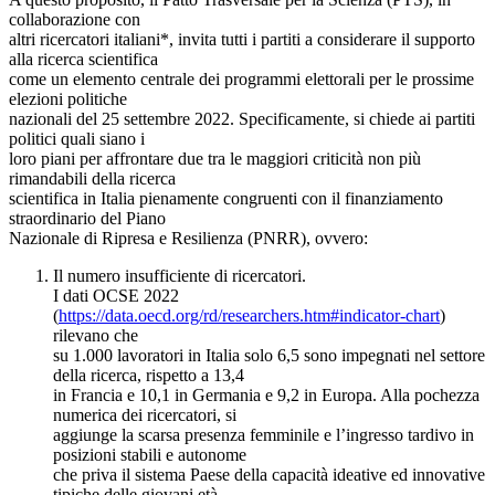
collaborazione con
altri ricercatori italiani*, invita tutti i partiti a considerare il supporto
alla ricerca scientifica
come un elemento centrale dei programmi elettorali per le prossime
elezioni politiche
nazionali del 25 settembre 2022. Specificamente, si chiede ai partiti
politici quali siano i
loro piani per affrontare due tra le maggiori criticità non più
rimandabili della ricerca
scientifica in Italia pienamente congruenti con il finanziamento
straordinario del Piano
Nazionale di Ripresa e Resilienza (PNRR), ovvero:
Il numero insufficiente di ricercatori.
I dati OCSE 2022
(
https://data.oecd.org/rd/researchers.htm#indicator-chart
)
rilevano che
su 1.000 lavoratori in Italia solo 6,5 sono impegnati nel settore
della ricerca, rispetto a 13,4
in Francia e 10,1 in Germania e 9,2 in Europa. Alla pochezza
numerica dei ricercatori, si
aggiunge la scarsa presenza femminile e l’ingresso tardivo in
posizioni stabili e autonome
che priva il sistema Paese della capacità ideative ed innovative
tipiche delle giovani età.