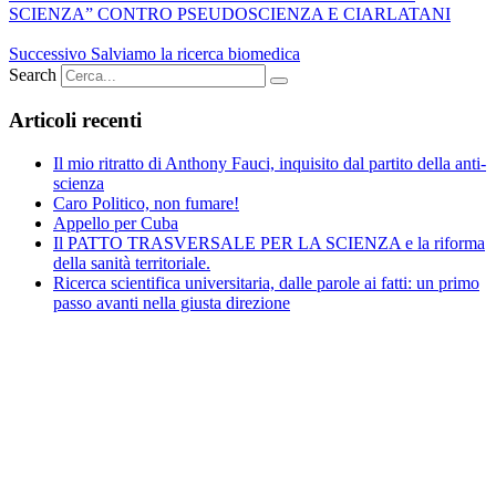
SCIENZA” CONTRO PSEUDOSCIENZA E CIARLATANI
Successivo
Salviamo la ricerca biomedica
Search
Articoli recenti
Il mio ritratto di Anthony Fauci, inquisito dal partito della anti-
scienza
Caro Politico, non fumare!
Appello per Cuba
Il PATTO TRASVERSALE PER LA SCIENZA e la riforma
della sanità territoriale.
Ricerca scientifica universitaria, dalle parole ai fatti: un primo
passo avanti nella giusta direzione
Vuoi fare la tua parte nella difesa
della scienza?