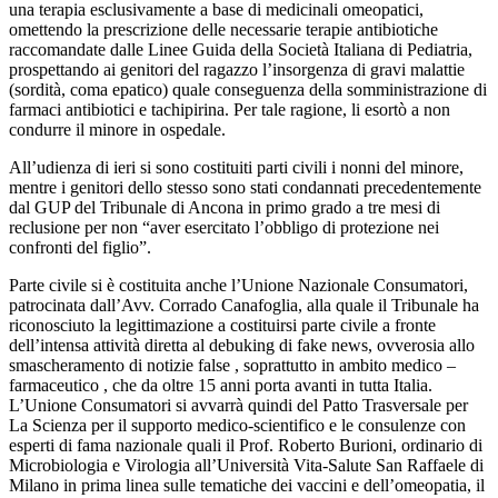
una terapia esclusivamente a base di medicinali omeopatici,
omettendo la prescrizione delle necessarie terapie antibiotiche
raccomandate dalle Linee Guida della Società Italiana di Pediatria,
prospettando ai genitori del ragazzo l’insorgenza di gravi malattie
(sordità, coma epatico) quale conseguenza della somministrazione di
farmaci antibiotici e tachipirina. Per tale ragione, li esortò a non
condurre il minore in ospedale.
All’udienza di ieri si sono costituiti parti civili i nonni del minore,
mentre i genitori dello stesso sono stati condannati precedentemente
dal GUP del Tribunale di Ancona in primo grado a tre mesi di
reclusione per non “aver esercitato l’obbligo di protezione nei
confronti del figlio”.
Parte civile si è costituita anche l’Unione Nazionale Consumatori,
patrocinata dall’Avv. Corrado Canafoglia, alla quale il Tribunale ha
riconosciuto la legittimazione a costituirsi parte civile a fronte
dell’intensa attività diretta al debuking di fake news, ovverosia allo
smascheramento di notizie false , soprattutto in ambito medico –
farmaceutico , che da oltre 15 anni porta avanti in tutta Italia.
L’Unione Consumatori si avvarrà quindi del Patto Trasversale per
La Scienza per il supporto medico-scientifico e le consulenze con
esperti di fama nazionale quali il Prof. Roberto Burioni, ordinario di
Microbiologia e Virologia all’Università Vita-Salute San Raffaele di
Milano in prima linea sulle tematiche dei vaccini e dell’omeopatia, il