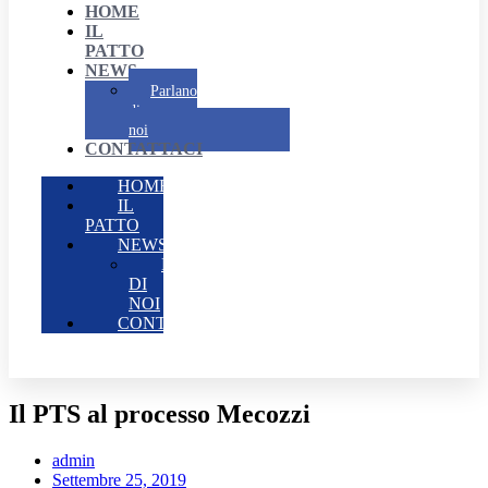
HOME
IL
PATTO
NEWS
Parlano
di
noi
CONTATTACI
HOME
IL
PATTO
NEWS
PARLANO
DI
NOI
CONTATTACI
Il PTS al processo Mecozzi
admin
Settembre 25, 2019