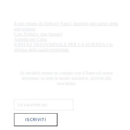
ULTIME NOTIZIE
Il mio ritratto di Anthony Fauci, inquisito dal partito della
anti-scienza
Caro Politico, non fumare!
Appello per Cuba
Il PATTO TRASVERSALE PER LA SCIENZA e la
riforma della sanità territoriale.
RESTIAMO IN CONTATTO
Se desideri restare in contatto con il Patto ed essere
informato su tutte le nostre iniziative, iscriviti alla
newsletter.
ISCRIVITI