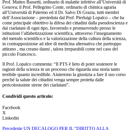
Prof. Matteo Bassetti, ordinario di malattie infettive all’Università di
Genova; il Prof. Pellegrino Conte, ordinario di chimica agraria
all’Università di Palermo ed il Dr. Salvo Di Grazia, tutti membri
dell’Associazione – presieduta dal Prof. Pierluigi Lopalco – che ha
come principale obiettivo la difesa dei cittadini dalla pseudoscienza e
dai ciarlatani di ogni tipo, favorendo e promuovendo presso le
istituzioni l’alfabetizzazione scientifica, attraverso l’insegnamento
del metodo scientifico e la valorizzazione della cultura della scienza,
in contrapposizione ad idee di medicina alternativa che purtroppo
attirano , ma creano danni , talora irreparabili come nel caso del
piccolo Francesco.
Il Prof. Lopalco commenta: “Il PTS è lieto di poter sostenere le
ragioni della scienza in un processo che riguarda una storia tanto
terribile quanto incredibile. Aiuteremo la giustizia a fare il suo corso
perché la salute dei cittadini venga sempre protetta dalle
pericolosissime sirene dei ciarlatani”.
Condividi questo articolo:
Facebook
X
Linkedin
Precedente
UN DECALOGO PER IL “DIRITTO ALLA