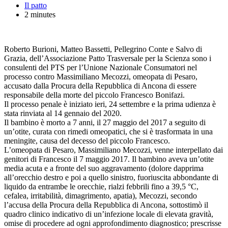
Il patto
2 minutes
Roberto Burioni, Matteo Bassetti, Pellegrino Conte e Salvo di
Grazia, dell’Associazione Patto Trasversale per la Scienza sono i
consulenti del PTS per l’Unione Nazionale Consumatori nel
processo contro Massimiliano Mecozzi, omeopata di Pesaro,
accusato dalla Procura della Repubblica di Ancona di essere
responsabile della morte del piccolo Francesco Bonifazi.
Il processo penale è iniziato ieri, 24 settembre e la prima udienza è
stata rinviata al 14 gennaio del 2020.
Il bambino è morto a 7 anni, il 27 maggio del 2017 a seguito di
un’otite, curata con rimedi omeopatici, che si è trasformata in una
meningite, causa del decesso del piccolo Francesco.
L’omeopata di Pesaro, Massimiliano Mecozzi, venne interpellato dai
genitori di Francesco il 7 maggio 2017. Il bambino aveva un’otite
media acuta e a fronte del suo aggravamento (dolore dapprima
all’orecchio destro e poi a quello sinistro, fuoriuscita abbondante di
liquido da entrambe le orecchie, rialzi febbrili fino a 39,5 °C,
cefalea, irritabilità, dimagrimento, apatia), Mecozzi, secondo
l’accusa della Procura della Repubblica di Ancona, sottostimò il
quadro clinico indicativo di un’infezione locale di elevata gravità,
omise di procedere ad ogni approfondimento diagnostico; prescrisse