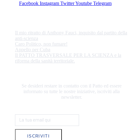
Facebook
Instagram
Twitter
Youtube
Telegram
ULTIME NOTIZIE
Il mio ritratto di Anthony Fauci, inquisito dal partito della
anti-scienza
Caro Politico, non fumare!
Appello per Cuba
Il PATTO TRASVERSALE PER LA SCIENZA e la
riforma della sanità territoriale.
RESTIAMO IN CONTATTO
Se desideri restare in contatto con il Patto ed essere
informato su tutte le nostre iniziative, iscriviti alla
newsletter.
ISCRIVITI