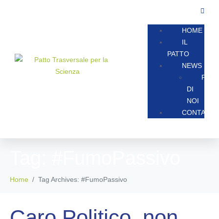
HOME
IL
PATTO
NEWS
PAR
DI
NOI
CONTATTA
Tag:
#FumoPassivo
Home
Tag Archives: #FumoPassivo
Caro Politico, non