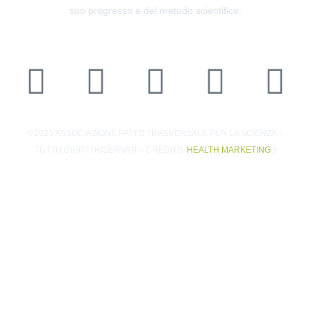
suo progresso e del metodo scientifico.
©2023 ASSOCIAZIONE PATTO TRASVERSALE PER LA SCIENZA –
TUTTI I DIRITTI RISERVATI – CREDITS:
HEALTH MARKETING
®