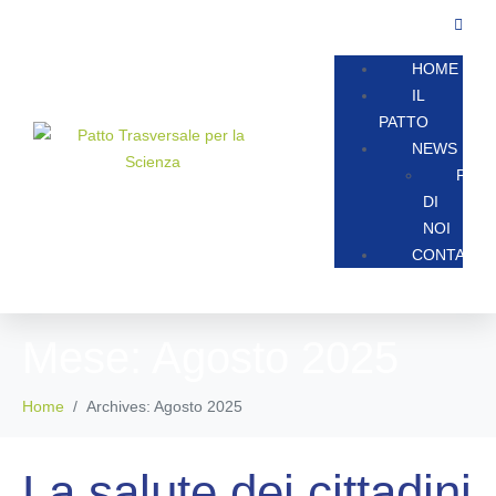
HOME
IL
PATTO
NEWS
PAR
DI
NOI
CONTATTA
Mese:
Agosto 2025
Home
Archives: Agosto 2025
La salute dei cittadini