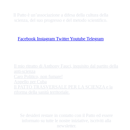
Il Patto è un’associazione a difesa della cultura della
scienza, del suo progresso e del metodo scientifico.
Facebook
Instagram
Twitter
Youtube
Telegram
ULTIME NOTIZIE
Il mio ritratto di Anthony Fauci, inquisito dal partito della
anti-scienza
Caro Politico, non fumare!
Appello per Cuba
Il PATTO TRASVERSALE PER LA SCIENZA e la
riforma della sanità territoriale.
RESTIAMO IN CONTATTO
Se desideri restare in contatto con il Patto ed essere
informato su tutte le nostre iniziative, iscriviti alla
newsletter.