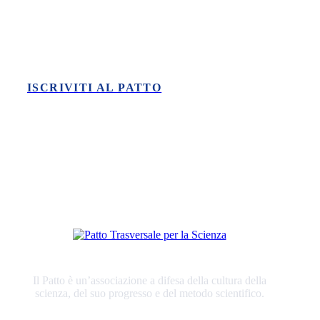
Vuoi fare la tua parte nella difesa
della scienza?
ISCRIVITI AL PATTO
Il Patto è un’associazione a difesa della cultura della
scienza, del suo progresso e del metodo scientifico.