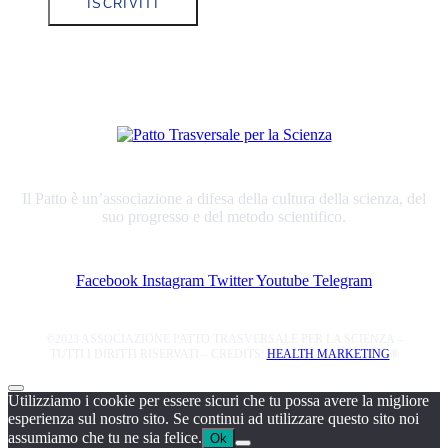
ISCRIVITI
Il Patto è un’associazione a difesa della cultura della scienza, del
suo progresso e del metodo scientifico.
Facebook
Instagram
Twitter
Youtube
Telegram
©2023 ASSOCIAZIONE PATTO TRASVERSALE PER LA SCIENZA –
TUTTI I DIRITTI RISERVATI – CREDITS:
HEALTH MARKETING
®
Utilizziamo i cookie per essere sicuri che tu possa avere la migliore
esperienza sul nostro sito. Se continui ad utilizzare questo sito noi
assumiamo che tu ne sia felice.
Ok