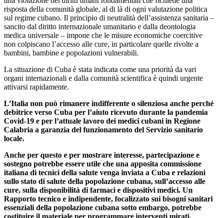
una violazione dei diritti umani fondamentali che richiede una
risposta della comunità globale, al di là di ogni valutazione politica
sul regime cubano. Il principio di neutralità dell’assistenza sanitaria –
sancito dal diritto internazionale umanitario e dalla deontologia
medica universale – impone che le misure economiche coercitive
non colpiscano l’accesso alle cure, in particolare quelle rivolte a
bambini, bambine e popolazioni vulnerabili.
La situazione di Cuba è stata indicata come una priorità da vari
organi internazionali e dalla comunità scientifica è quindi urgente
attivarsi rapidamente.
L’Italia non può rimanere indifferente o silenziosa anche perché
debitrice verso Cuba per l’aiuto ricevuto durante la pandemia
Covid-19 e per l’attuale lavoro dei medici cubani in Regione
Calabria a garanzia del funzionamento del Servizio sanitario
locale.
Anche per questo e per mostrare interesse, partecipazione e
sostegno potrebbe essere utile che una apposita commissione
italiana di tecnici della salute venga inviata a Cuba e relazioni
sullo stato di salute della popolazione cubana, sull’accesso alle
cure, sulla disponibilità di farmaci e dispositivi medici. Un
Rapporto tecnico e indipendente, focalizzato sui bisogni sanitari
essenziali della popolazione cubana sotto embargo, potrebbe
costituire il materiale per programmare interventi mirati,