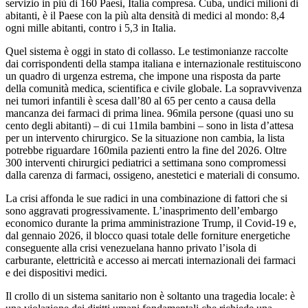
servizio in più di 160 Paesi, Italia compresa. Cuba, undici milioni di
abitanti, è il Paese con la più alta densità di medici al mondo: 8,4
ogni mille abitanti, contro i 5,3 in Italia.
Quel sistema è oggi in stato di collasso. Le testimonianze raccolte
dai corrispondenti della stampa italiana e internazionale restituiscono
un quadro di urgenza estrema, che impone una risposta da parte
della comunità medica, scientifica e civile globale. La sopravvivenza
nei tumori infantili è scesa dall’80 al 65 per cento a causa della
mancanza dei farmaci di prima linea. 96mila persone (quasi uno su
cento degli abitanti) – di cui 11mila bambini – sono in lista d’attesa
per un intervento chirurgico. Se la situazione non cambia, la lista
potrebbe riguardare 160mila pazienti entro la fine del 2026. Oltre
300 interventi chirurgici pediatrici a settimana sono compromessi
dalla carenza di farmaci, ossigeno, anestetici e materiali di consumo.
La crisi affonda le sue radici in una combinazione di fattori che si
sono aggravati progressivamente. L’inasprimento dell’embargo
economico durante la prima amministrazione Trump, il Covid-19 e,
dal gennaio 2026, il blocco quasi totale delle forniture energetiche
conseguente alla crisi venezuelana hanno privato l’isola di
carburante, elettricità e accesso ai mercati internazionali dei farmaci
e dei dispositivi medici.
Il crollo di un sistema sanitario non è soltanto una tragedia locale: è