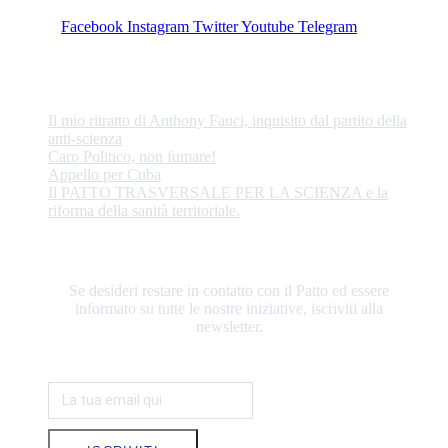
Facebook
Instagram
Twitter
Youtube
Telegram
ULTIME NOTIZIE
Il mio ritratto di Anthony Fauci, inquisito dal partito della
anti-scienza
Caro Politico, non fumare!
Appello per Cuba
Il PATTO TRASVERSALE PER LA SCIENZA e la
riforma della sanità territoriale.
RESTIAMO IN CONTATTO
Se desideri restare in contatto con il Patto ed essere
informato su tutte le nostre iniziative, iscriviti alla
newsletter.