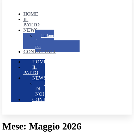
HOME
IL
PATTO
NEWS
Parlano
di
noi
CONTATTACI
HOME
IL
PATTO
NEWS
PARLANO
DI
NOI
CONTATTACI
Mese:
Maggio 2026