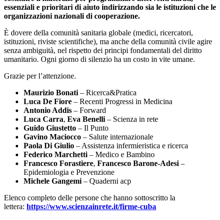
essenziali e prioritari di aiuto indirizzando sia le istituzioni che le
organizzazioni nazionali di cooperazione.
È dovere della comunità sanitaria globale (medici, ricercatori,
istituzioni, riviste scientifiche), ma anche della comunità civile agire
senza ambiguità, nel rispetto dei principi fondamentali del diritto
umanitario. Ogni giorno di silenzio ha un costo in vite umane.
Grazie per l’attenzione.
Maurizio Bonati
– Ricerca&Pratica
Luca De Fiore
– Recenti Progressi in Medicina
Antonio Addis
– Forward
Luca Carra
,
Eva Benelli
– Scienza in rete
Guido Giustetto
– Il Punto
Gavino Maciocco
– Salute internazionale
Paola Di Giulio
– Assistenza infermieristica e ricerca
Federico Marchetti
– Medico e Bambino
Francesco Forastiere
,
Francesco Barone-Adesi
–
Epidemiologia e Prevenzione
Michele Gangemi
– Quaderni acp
Elenco completo delle persone che hanno sottoscritto la
lettera:
https://www.scienzainrete.it/firme-cuba